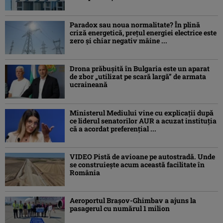
Paradox sau noua normalitate? În plină
criză energetică, prețul energiei electrice este
zero și chiar negativ mâine ...
Drona prăbuşită în Bulgaria este un aparat
de zbor „utilizat pe scară largă” de armata
ucraineană
Ministerul Mediului vine cu explicații după
ce liderul senatorilor AUR a acuzat instituția
că a acordat preferențial ...
VIDEO Pistă de avioane pe autostradă. Unde
se construiește acum această facilitate în
România
Aeroportul Brașov-Ghimbav a ajuns la
pasagerul cu numărul 1 milion