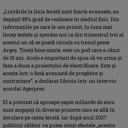
„Lucrările la linia ferată sunt foarte avansate, au
depăşit 95% grad de realizare în stadiul fizic. Din
informaţiile pe care le-am primit, în luna mai
încep testele şi sperăm noi ca din trimestrul trei al
acestui an să se poată circula cu trenul peste
Argeş. Ţineţi bine minte, este un pod care a căzut
de 19 ani. Acolo e important de spus că va urma şi
faza a doua a proiectului de electrificare. Este şi
acesta într-o fază avansată de pregătire şi
contractare”, a declarat Săvoiu într-un interviu
acordat Agerpres.
El a precizat că aproape șapte miliarde de euro
sunt angajaţi în diverse proiecte care se află în
derulare pe calea ferată. iar după anul 2027
publicul călător va putea simţi efectele „acestor