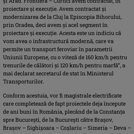
şi Arad. Frontieră – Curtici avem contractat, în
proiectare şi execuţie. Avem contractat şi
modernizarea de la Cluj la Episcopia Bihorului,
prin Oradea, deci avem şi acel segment în
proiectare şi execuţie. Acesta este un indiciu că
vom avea o infrastructură modernă, care va
permite un transport feroviar în parametrii
Uniunii Europene, cu o viteză de 160 km/h pentru
trenurile de călători şi 120 km/h pentru marfă”, a
mai declarat secretarul de stat în Ministerul
Transporturilor.
Conform acestuia, vor fi magistrale electrificate
care completează de fapt proiectele deja începute
de ani buni în România, plecând de la Constanţa
spre Bucureşti, de la Bucureşti către Braşov,
Braşov – Sighişoara – Coşlariu – Simeria – Deva –