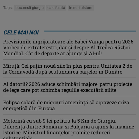
Tags:
bucuresti giurgiu
cale ferată
trenuri alstom
CELE MAI NOI
Previziunile îngrijorătoare ale Babei Vanga pentru 2026.
Vorbea de extratereștri, dar și despre Al Treilea Război
Mondial. Cât de departe ar ajunge și AI-ul!
Miruță: Cel puțin nouă zile în plus pentru Unitatea 2 de
la Cernavodă după scufundarea barjelor în Dunăre
Ai datorii? 2026 aduce schimbări majore: patru proiecte
de lege care pot schimba regulile executării silite
Eclipsa solară de miercuri ameninţă să agraveze criza
energetică din Europa
Motorină cu sub 9 lei pe litru la 5 Km de Giurgiu.
Diferența dintre România și Bulgaria a ajuns la maxime
istorice. Ministrul finanțelor promite reduceri
substanțiale