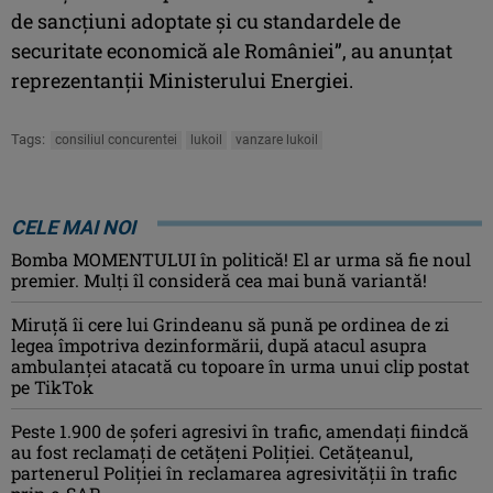
de sancțiuni adoptate și cu standardele de
securitate economică ale României”, au anunțat
reprezentanții Ministerului Energiei.
Tags:
consiliul concurentei
lukoil
vanzare lukoil
CELE MAI NOI
Bomba MOMENTULUI în politică! El ar urma să fie noul
premier. Mulți îl consideră cea mai bună variantă!
Miruţă îi cere lui Grindeanu să pună pe ordinea de zi
legea împotriva dezinformării, după atacul asupra
ambulanței atacată cu topoare în urma unui clip postat
pe TikTok
Peste 1.900 de şoferi agresivi în trafic, amendaţi fiindcă
au fost reclamaţi de cetăţeni Poliţiei. Cetăţeanul,
partenerul Poliţiei în reclamarea agresivităţii în trafic