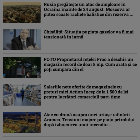
Rusia pregătește un atac de amploare în
Ucraina înainte de 24 august. Moscova ar
putea scoate rachete balistice din rezerva ...
Chisăliţă: Situaţia pe piaţa gazelor va fi mai
tensionată în iarnă
FOTO Proprietarul rețelei Froo a deschis un
magazin record de doar 8 mp. Cum arată și ce
poți cumpăra din el
Salariile nete oferite de magazinele cu
prețuri mici Action încep de la 1.500 de lei
pentru lucrători comerciali part-time
Atac cu dronă asupra unei uriașe rafinării
Aramco. Tensiuni majore pe piața petrolului
după izbucnirea unui incendiu ...