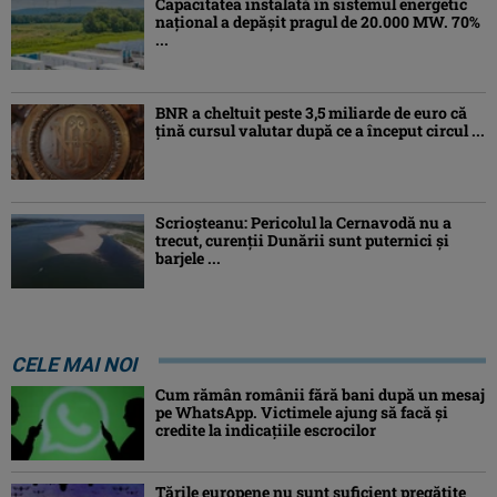
Capacitatea instalată în sistemul energetic
național a depășit pragul de 20.000 MW. 70%
...
BNR a cheltuit peste 3,5 miliarde de euro că
țină cursul valutar după ce a început circul ...
Scrioșteanu: Pericolul la Cernavodă nu a
trecut, curenţii Dunării sunt puternici şi
barjele ...
CELE MAI NOI
Cum rămân românii fără bani după un mesaj
pe WhatsApp. Victimele ajung să facă și
credite la indicațiile escrocilor
Ţările europene nu sunt suficient pregătite