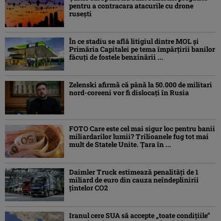
pentru a contracara atacurile cu drone
ruseşti
În ce stadiu se află litigiul dintre MOL și
Primăria Capitalei pe tema împărțirii banilor
făcuți de fostele benzinării ...
Zelenski afirmă că până la 50.000 de militari
nord-coreeni vor fi dislocaţi în Rusia
FOTO Care este cel mai sigur loc pentru banii
miliardarilor lumii? Trilioanele fug tot mai
mult de Statele Unite. Țara în ...
Daimler Truck estimează penalități de 1
miliard de euro din cauza neîndeplinirii
țintelor CO2
Iranul cere SUA să accepte „toate condiţiile”