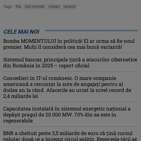
Tags:
fca
fiat chrysler
nissan
renault
CELE MAI NOI
Bomba MOMENTULUI în politică! El ar urma să fie noul
premier. Mulți îl consideră cea mai bună variantă!
Sistemul bancar, principala țintă a atacurilor cibernetice
din România în 2025 – raport oficial
Concedieri în IT-ul românesc. O mare companie
americană a renunțat la sute de angajați pentru al
doilea an la rând. Afacerile au urcat la nivel record de
2,4 miliarde lei
Capacitatea instalată în sistemul energetic național a
depășit pragul de 20.000 MW. 70% din ea este în
regenerabile
BNR a cheltuit peste 3,5 miliarde de euro că țină cursul
valutar după ce a început circul politic. Rezervele țării se