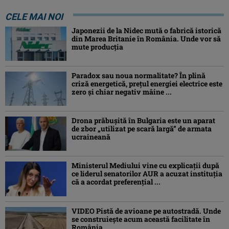
CELE MAI NOI
Japonezii de la Nidec mută o fabrică istorică
din Marea Britanie în România. Unde vor să
mute producția
Paradox sau noua normalitate? În plină
criză energetică, prețul energiei electrice este
zero și chiar negativ mâine ...
Drona prăbuşită în Bulgaria este un aparat
de zbor „utilizat pe scară largă” de armata
ucraineană
Ministerul Mediului vine cu explicații după
ce liderul senatorilor AUR a acuzat instituția
că a acordat preferențial ...
VIDEO Pistă de avioane pe autostradă. Unde
se construiește acum această facilitate în
România