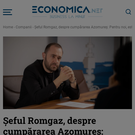
Home
-
Companii
-
Șeful Romgaz, despre cumpărarea Azomureș: Pentru noi, este “dis
Șeful Romgaz, despre
cumpărarea Azomureș: