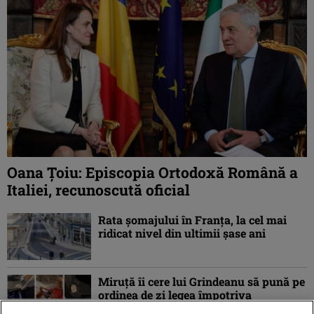
Oana Ţoiu: Episcopia Ortodoxă Română a
Italiei, recunoscută oficial
Rata şomajului în Franța, la cel mai
ridicat nivel din ultimii şase ani
Miruţă îi cere lui Grindeanu să pună pe
ordinea de zi legea împotriva
dezinformării, după atacul asupra