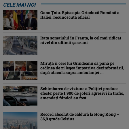
CELE MAI NOI
Oana Ţoiu: Episcopia Ortodoxă Română a
Italiei, recunoscută oficial
Rata şomajului în Franța, la cel mai ridicat
nivel din ultimii şase ani
Miruţă îi cere lui Grindeanu să pună pe
ordinea de zi legea împotriva dezinformării,
după atacul asupra ambulanței ...
Schimbarea de viziune a Poliţiei produce
efecte: peste 1.900 de şoferi agresivi în trafic,
amendaţi fiindcă au fost ...
Record absolut de căldură la Hong Kong –
36,9 grade Celsius