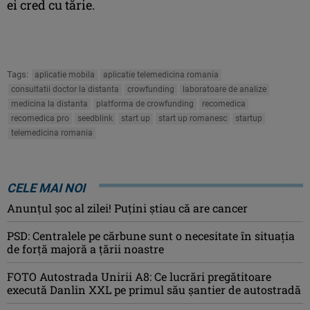
ei cred cu tărie.
Tags:
aplicatie mobila
aplicatie telemedicina romania
consultatii doctor la distanta
crowfunding
laboratoare de analize
medicina la distanta
platforma de crowfunding
recomedica
recomedica pro
seedblink
start up
start up romanesc
startup
telemedicina romania
CELE MAI NOI
Anunţul şoc al zilei! Puţini ştiau că are cancer
PSD: Centralele pe cărbune sunt o necesitate în situaţia
de forţă majoră a ţării noastre
FOTO Autostrada Unirii A8: Ce lucrări pregătitoare
execută Danlin XXL pe primul său șantier de autostradă