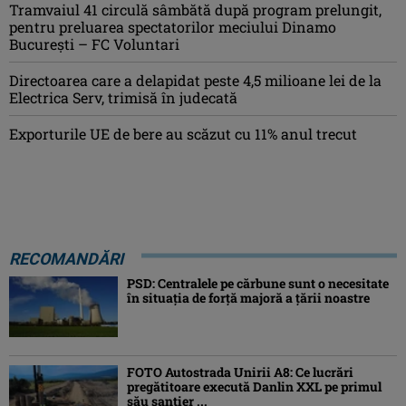
Tramvaiul 41 circulă sâmbătă după program prelungit,
pentru preluarea spectatorilor meciului Dinamo
București – FC Voluntari
Directoarea care a delapidat peste 4,5 milioane lei de la
Electrica Serv, trimisă în judecată
Exporturile UE de bere au scăzut cu 11% anul trecut
RECOMANDĂRI
PSD: Centralele pe cărbune sunt o necesitate
în situaţia de forţă majoră a ţării noastre
FOTO Autostrada Unirii A8: Ce lucrări
pregătitoare execută Danlin XXL pe primul
său șantier ...