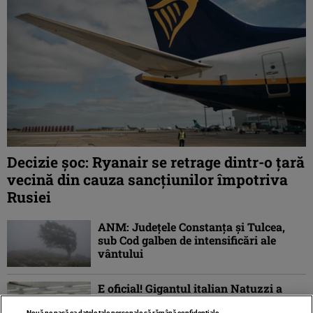
Decizie șoc: Ryanair se retrage dintr-o țară
vecină din cauza sancțiunilor împotriva
Rusiei
ANM: Judeţele Constanţa şi Tulcea,
sub Cod galben de intensificări ale
vântului
E oficial! Gigantul italian Natuzzi a
început procesul de mutare a
Nouă ne pasă ca datele tale personale să rămână confidențiale