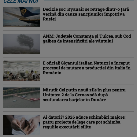
CELE MAI NOI
Decizie șoc: Ryanair se retrage dintr-o țară
vecină din cauza sancțiunilor împotriva
Rusiei
ANM: Judeţele Constanţa şi Tulcea, sub Cod
galben de intensificări ale vântului
E oficial! Gigantul italian Natuzzi a început
procesul de mutare a producției din Italia în
România
Miruță: Cel puțin nouă zile în plus pentru
Unitatea 2 de la Cernavodă după
scufundarea barjelor în Dunăre
Ai datorii? 2026 aduce schimbări majore:
patru proiecte de lege care pot schimba
regulile executării silite