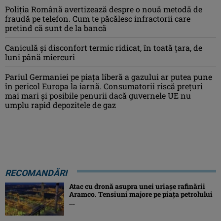
Poliția Română avertizează despre o nouă metodă de
fraudă pe telefon. Cum te păcălesc infractorii care
pretind că sunt de la bancă
Caniculă şi disconfort termic ridicat, în toată ţara, de
luni până miercuri
Pariul Germaniei pe piaţa liberă a gazului ar putea pune
în pericol Europa la iarnă. Consumatorii riscă preţuri
mai mari şi posibile penurii dacă guvernele UE nu
umplu rapid depozitele de gaz
RECOMANDĂRI
Atac cu dronă asupra unei uriașe rafinării
Aramco. Tensiuni majore pe piața petrolului
...