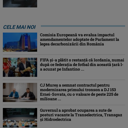
CELE MAI NOI
Comisia Europeană va evalua impactul
amendamentelor adoptate de Parlament la
legea decarbonizării din România
FIFA și-a plătit o restanță că Iordania, numai
după ce federația de fotbal din această țară l-
a acuzat pe Infantino ...
CJ Mureș a semnat contractul pentru
modernizarea primului tronson a DJ 153
Ernei-Sovata, cu o valoare de peste 225 de
milioane ...
Guvernul a aprobat ocuparea a sute de
posturi vacante la Transelectrica, Transgaz
și Hidroelectrica