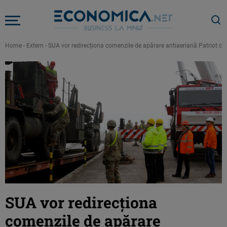
Home
-
Extern
-
SUA vor redirecţiona comenzile de apărare antiaeriană Patriot căt
SUA vor redirecţiona
comenzile de apărare