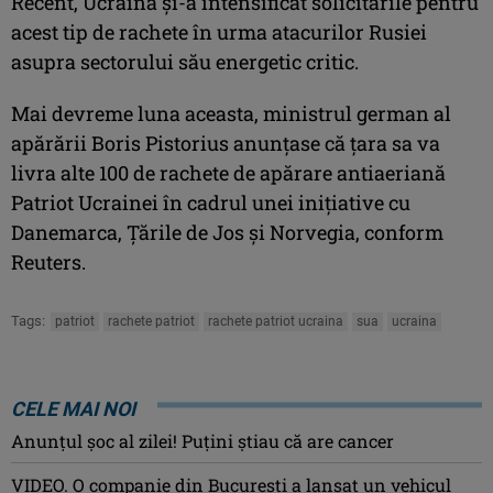
Recent, Ucraina şi-a intensificat solicitările pentru
acest tip de rachete în urma atacurilor Rusiei
asupra sectorului său energetic critic.
Mai devreme luna aceasta, ministrul german al
apărării Boris Pistorius anunţase că ţara sa va
livra alte 100 de rachete de apărare antiaeriană
Patriot Ucrainei în cadrul unei iniţiative cu
Danemarca, Ţările de Jos şi Norvegia, conform
Reuters.
Tags:
patriot
rachete patriot
rachete patriot ucraina
sua
ucraina
CELE MAI NOI
Anunţul şoc al zilei! Puţini ştiau că are cancer
VIDEO. O companie din București a lansat un vehicul