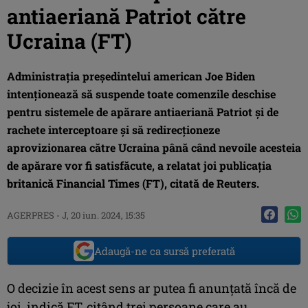
antiaeriană Patriot către
Ucraina (FT)
Administraţia preşedintelui american Joe Biden
intenţionează să suspende toate comenzile deschise
pentru sistemele de apărare antiaeriană Patriot şi de
rachete interceptoare şi să redirecţioneze
aprovizionarea către Ucraina până când nevoile acesteia
de apărare vor fi satisfăcute, a relatat joi publicaţia
britanică Financial Times (FT), citată de Reuters.
AGERPRES
-
J, 20 iun. 2024, 15:35
Adaugă-ne ca sursă preferată
O decizie în acest sens ar putea fi anunţată încă de
joi, indică FT, citând trei persoane care au