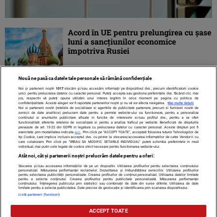
Acord în UE pentru prelungirea cu şase
luni a sancţiunilor economice
împotriva Rusiei
Nouă ne pasă ca datele tale personale să rămână confidențiale
Noi și partenerii noștri
1017
stocăm și/sau accesăm informații pe dispozitivul dvs., precum identificatorii cookie
unici pentru prelucrarea datelor cu caracter personal. Puteți accepta sau gestiona preferințele dvs. făcând clic mai
jos, respectiv vă puteți opune utilizării unui interes legitim în orice moment pe pagina cu politica de
confidențialitate. Aceste alegeri vor fi raportate partenerilor noștri și nu vă vor afecta navigarea.
Mai multe detalii
Noi si partenerii nostri (retelele de socializare si agentiile de publicitate partenere, precum si furnizorii nostri de
servicii de date analitice) prelucram date pentru a permite website-ului sa functioneze, pentru a personaliza
continutul si anunturile publicitare afisate in functie de interesele si/sau profilul dvs., pentru a va oferi
functionalitati aferente retelelor de socializare si pentru a analiza traficul pe website. Beneficiati de drepturile
prevazute de art. 15-22 din GDPR in legatura cu prelucrarea datelor cu caracter personal. Aceste drepturi pot fi
exercitate prin modalitatea indicata
aici
. Prin click pe “ACCEPT TOATE”, acceptati folosirea tuturor Tehnologiilor de
tip Cookie, care implica inclusiv acceptul dvs. cu privire la stocarea/accesarea informatiilor de catre Vendor-ii cu
care colaboram. Prin click pe “VREAU SA MODIFIC SETARILE INDIVIDUAL” puteti schimba preferintele in mod
individual, mai putin cele legate de cookie strict necesare pentru functionarea website-ului.
Atât noi, cât și partenerii noștri prelucrăm datele pentru a oferi:
Stocarea și/sau accesarea informațiilor de pe un dispozitiv. Utilizarea profilurilor pentru selectarea conținutului
Contact
Despre noi
Termeni și condiții
personalizat. Măsurarea performanței reclamelor. Dezvoltarea și îmbunătățirea serviciilor. Utilizarea profilurilor
pentru selectarea publicității personalizate. Crearea profilurilor de conținut personalizat. Utilizarea datelor limitate
pentru a selecta conținutul. Crearea profilurilor pentru publicitate personalizată. Măsurarea performanței
conținutului. Înțelegerea publicului prin statistici sau combinații de date din surse diferite. Utilizarea de date
limitate pentru a selecta publicitatea. Date precise de geolocație și identificarea prin scanarea dispozitivului.
Listă parteneri (furnizori)
Citarea se poate face în limita a 250 de semne. Nici o instituţie sau persoană
ACCEPT TOATE
(site-uri, instituţii mass-media, firme de monitorizare) nu poate reproduce