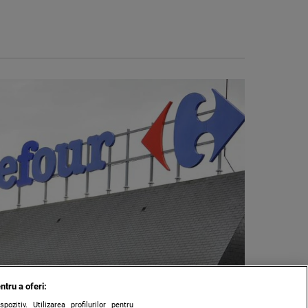
ntru a oferi:
zitiv. Utilizarea profilurilor pentru