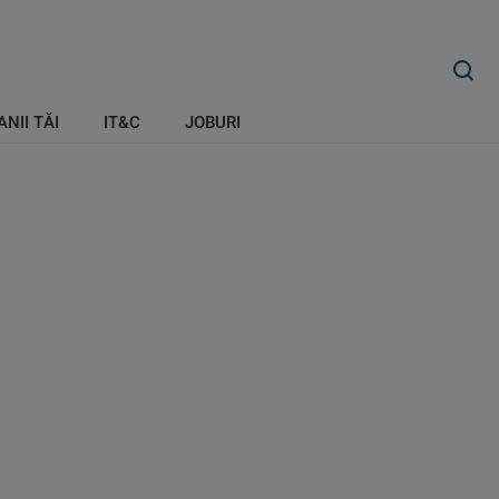
ANII TĂI
IT&C
JOBURI