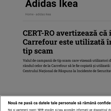
Adidas Ikea
Home
-
adidas ikea
CERT-RO avertizează că i
Carrefour este utilizată
tip scam
Valul de campanii de tip scam care vizează utilizatori
rândul celor de la Carrefour să le fie copiată şi utilizată
Centrului Naţional de Răspuns la Incidente de Securita
Nouă ne pasă ca datele tale personale să rămână confide
Noi și partenerii noștri
1019
stocăm și/sau accesăm informații pe dispozitivul dvs