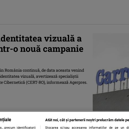
dentitatea vizuală a
 într-o nouă campanie
 din România continuă, de data aceasta venind
 identitatea vizuală, avertizează specialiştii
te Cibernetică (CERT-RO), informează Agerpres.
nțiale
Atât noi, cât și partenerii noștri prelucrăm datele pe
., precum identificatorii
Stocarea și/sau accesarea informațiilor de pe un dispo