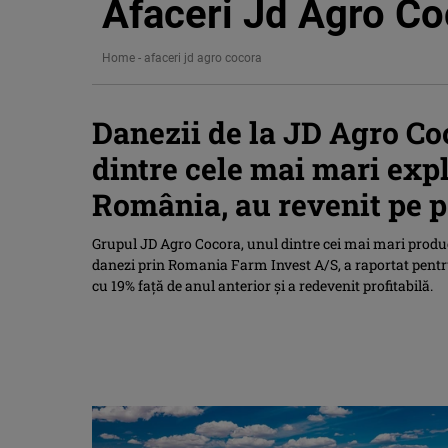
Afaceri Jd Agro Co
Home
-
afaceri jd agro cocora
Danezii de la JD Agro Co
dintre cele mai mari expl
România, au revenit pe p
Grupul JD Agro Cocora, unul dintre cei mai mari producă
danezi prin Romania Farm Invest A/S, a raportat pentru 
cu 19% față de anul anterior și a redevenit profitabilă.