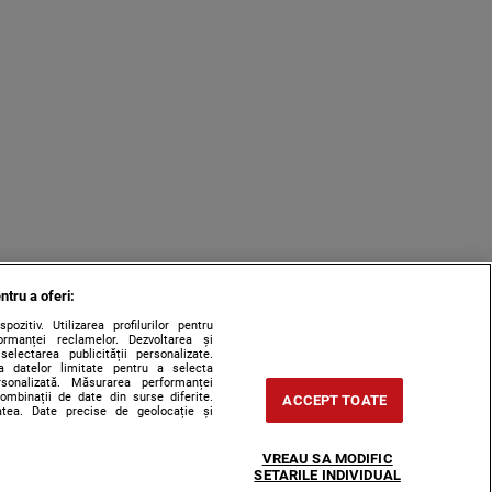
ntru a oferi:
zitiv. Utilizarea profilurilor pentru
ormanței reclamelor. Dezvoltarea și
 selectarea publicității personalizate.
rea datelor limitate pentru a selecta
ersonalizată. Măsurarea performanței
combinații de date din surse diferite.
ACCEPT TOATE
tatea. Date precise de geolocație și
VREAU SA MODIFIC
SETARILE INDIVIDUAL