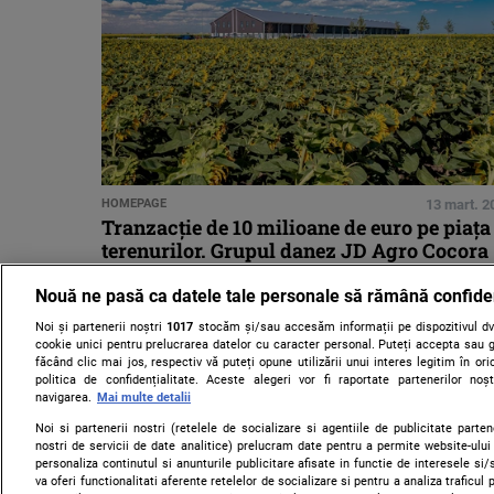
HOMEPAGE
13 mart. 2
Tranzacție de 10 milioane de euro pe piața
terenurilor. Grupul danez JD Agro Cocora
preia o fermă din Constanța
Nouă ne pasă ca datele tale personale să rămână confide
Noi și partenerii noștri
1017
stocăm și/sau accesăm informații pe dispozitivul dvs
cookie unici pentru prelucrarea datelor cu caracter personal. Puteți accepta sau g
făcând clic mai jos, respectiv vă puteți opune utilizării unui interes legitim în 
politica de confidențialitate. Aceste alegeri vor fi raportate partenerilor no
navigarea.
Mai multe detalii
Noi si partenerii nostri (retelele de socializare si agentiile de publicitate parten
nostri de servicii de date analitice) prelucram date pentru a permite website-ului
personaliza continutul si anunturile publicitare afisate in functie de interesele si/s
va oferi functionalitati aferente retelelor de socializare si pentru a analiza traficul