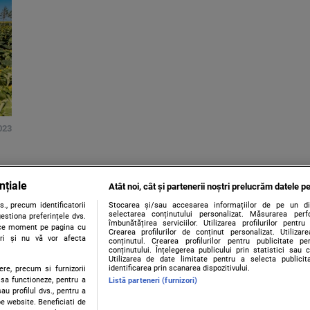
023
nțiale
Atât noi, cât și partenerii noștri prelucrăm datele pe
., precum identificatorii
Stocarea și/sau accesarea informațiilor de pe un dispo
selectarea conținutului personalizat. Măsurarea perf
estiona preferințele dvs.
îmbunătățirea serviciilor. Utilizarea profilurilor pentru
orice moment pe pagina cu
Crearea profilurilor de conținut personalizat. Utiliza
ștri și nu vă vor afecta
conținutul. Crearea profilurilor pentru publicitate p
conținutului. Înțelegerea publicului prin statistici sau 
Utilizarea de date limitate pentru a selecta publici
identificarea prin scanarea dispozitivului.
ere, precum si furnizorii
 sa functioneze, pentru a
Listă parteneri (furnizori)
au profilul dvs., pentru a
 pe website. Beneficiati de