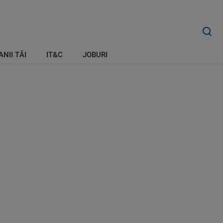
ANII TĂI
IT&C
JOBURI