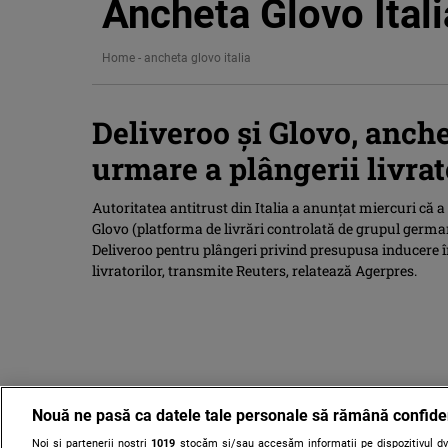
Ancheta Glovo Itali
Home
-
ancheta glovo italia
Deliveroo și Glovo, anchet
urmare a plângerii livrat
Autoritatea antitrust din Italia a anunţat miercuri că a d
Glovo (platforma de livrări controlată de grupul german
Deliveroo pentru plângeri privind presupusa inducere î
livratorilor, transmite Reuters, relatează Agerpres.
Nouă ne pasă ca datele tale personale să rămână confide
Noi și partenerii noștri
1019
stocăm și/sau accesăm informații pe dispozitivul dvs