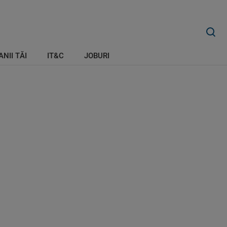
ANII TĂI
IT&C
JOBURI