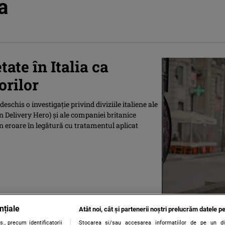
a
ate în Italia ca
orilor
eschis o investigaţie privind diviziile italiene ale
 Delivery Hero) şi ale companiei britanice
n eroare în legătură cu tratamentul aplicat
nțiale
Atât noi, cât și partenerii noștri prelucrăm datele pe
., precum identificatorii
Stocarea și/sau accesarea informațiilor de pe un dispo