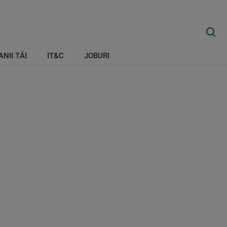
ANII TĂI
IT&C
JOBURI