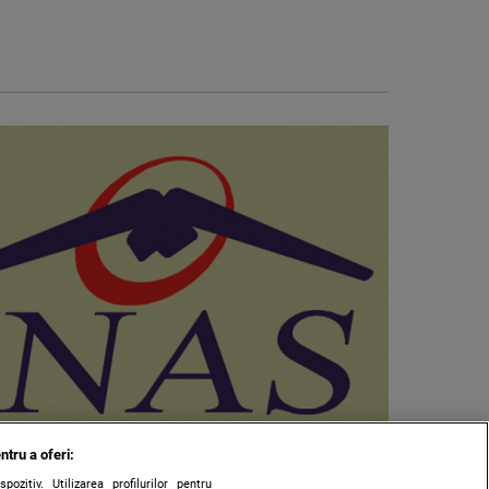
ntru a oferi:
zitiv. Utilizarea profilurilor pentru