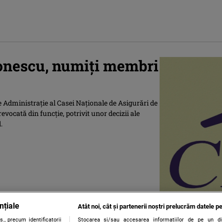
Ionescu, numiţi membri
 Administraţie al Casei Naţionale de Asigurări de
evocată din funcţie, potrivit unor decizii ale
.
nțiale
Atât noi, cât și partenerii noștri prelucrăm datele pe
., precum identificatorii
Stocarea și/sau accesarea informațiilor de pe un dispo