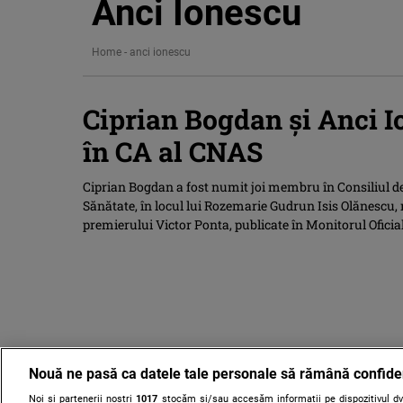
Anci Ionescu
Home
-
anci ionescu
Ciprian Bogdan şi Anci 
în CA al CNAS
Ciprian Bogdan a fost numit joi membru în Consiliul de
Sănătate, în locul lui Rozemarie Gudrun Isis Olănescu, r
premierului Victor Ponta, publicate în Monitorul Oficial
Nouă ne pasă ca datele tale personale să rămână confide
Noi și partenerii noștri
1017
stocăm și/sau accesăm informații pe dispozitivul dvs