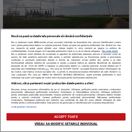
Nouă ne pasă ca datele tale personale să rămână confidențiale
Noi și partenerii noștri
1019
stocăm și/sau accesăm informații pe dispozitivul dvs., precum identificatorii cookie
unici pentru prelucrarea datelor cu caracter personal. Puteți accepta sau gestiona preferințele dvs. făcând clic mai
jos, respectiv vă puteți opune utilizării unui interes legitim în orice moment pe pagina cu politica de
confidențialitate. Aceste alegeri vor fi raportate partenerilor noștri și nu vă vor afecta navigarea.
Mai multe detalii
Noi si partenerii nostri (retelele de socializare si agentiile de publicitate partenere, precum si furnizorii nostri de
servicii de date analitice) prelucram date pentru a permite website-ului sa functioneze, pentru a personaliza
continutul si anunturile publicitare afisate in functie de interesele si/sau profilul dvs., pentru a va oferi
functionalitati aferente retelelor de socializare si pentru a analiza traficul pe website. Beneficiati de drepturile
prevazute de art. 15-22 din GDPR in legatura cu prelucrarea datelor cu caracter personal. Aceste drepturi pot fi
exercitate prin modalitatea indicata
aici
. Prin click pe “ACCEPT TOATE”, acceptati folosirea tuturor Tehnologiilor de
tip Cookie, care implica inclusiv acceptul dvs. cu privire la stocarea/accesarea informatiilor de catre Vendor-ii cu
care colaboram. Prin click pe “VREAU SA MODIFIC SETARILE INDIVIDUAL” puteti schimba preferintele in mod
individual, mai putin cele legate de cookie strict necesare pentru functionarea website-ului.
Atât noi, cât și partenerii noștri prelucrăm datele pentru a oferi:
Contact
Despre noi
Termeni și condiții
Stocarea și/sau accesarea informațiilor de pe un dispozitiv. Utilizarea profilurilor pentru selectarea conținutului
personalizat. Măsurarea performanței reclamelor. Dezvoltarea și îmbunătățirea serviciilor. Utilizarea profilurilor
pentru selectarea publicității personalizate. Crearea profilurilor de conținut personalizat. Utilizarea datelor limitate
pentru a selecta conținutul. Crearea profilurilor pentru publicitate personalizată. Măsurarea performanței
conținutului. Înțelegerea publicului prin statistici sau combinații de date din surse diferite. Utilizarea de date
limitate pentru a selecta publicitatea. Date precise de geolocație și identificarea prin scanarea dispozitivului.
Listă parteneri (furnizori)
Citarea se poate face în limita a 250 de semne. Nici o instituţie sau persoană
(site-uri, instituţii mass-media, firme de monitorizare) nu poate reproduce
ACCEPT TOATE
integral scrierile publicistice purtătoare de Drepturi de Autor.
VREAU SA MODIFIC SETARILE INDIVIDUAL