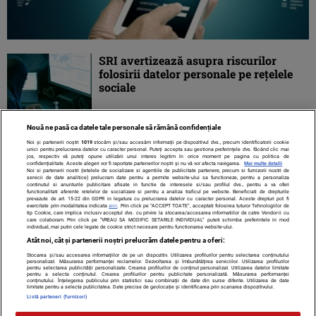
SRI avertizează asupra riscurilor
folosirii datelor personale pe reţelele
sociale
Nouă ne pasă ca datele tale personale să rămână confidențiale
Noi și partenerii noștri
1019
stocăm și/sau accesăm informații pe dispozitivul dvs., precum identificatorii cookie
unici pentru prelucrarea datelor cu caracter personal. Puteți accepta sau gestiona preferințele dvs. făcând clic mai
jos, respectiv vă puteți opune utilizării unui interes legitim în orice moment pe pagina cu politica de
confidențialitate. Aceste alegeri vor fi raportate partenerilor noștri și nu vă vor afecta navigarea.
Mai multe detalii
Noi si partenerii nostri (retelele de socializare si agentiile de publicitate partenere, precum si furnizorii nostri de
servicii de date analitice) prelucram date pentru a permite website-ului sa functioneze, pentru a personaliza
continutul si anunturile publicitare afisate in functie de interesele si/sau profilul dvs., pentru a va oferi
functionalitati aferente retelelor de socializare si pentru a analiza traficul pe website. Beneficiati de drepturile
prevazute de art. 15-22 din GDPR in legatura cu prelucrarea datelor cu caracter personal. Aceste drepturi pot fi
exercitate prin modalitatea indicata
aici
. Prin click pe “ACCEPT TOATE”, acceptati folosirea tuturor Tehnologiilor de
tip Cookie, care implica inclusiv acceptul dvs. cu privire la stocarea/accesarea informatiilor de catre Vendor-ii cu
care colaboram. Prin click pe “VREAU SA MODIFIC SETARILE INDIVIDUAL” puteti schimba preferintele in mod
individual, mai putin cele legate de cookie strict necesare pentru functionarea website-ului.
Atât noi, cât și partenerii noștri prelucrăm datele pentru a oferi:
Stocarea și/sau accesarea informațiilor de pe un dispozitiv. Utilizarea profilurilor pentru selectarea conținutului
Contact
Despre noi
Termeni și condiții
personalizat. Măsurarea performanței reclamelor. Dezvoltarea și îmbunătățirea serviciilor. Utilizarea profilurilor
pentru selectarea publicității personalizate. Crearea profilurilor de conținut personalizat. Utilizarea datelor limitate
pentru a selecta conținutul. Crearea profilurilor pentru publicitate personalizată. Măsurarea performanței
conținutului. Înțelegerea publicului prin statistici sau combinații de date din surse diferite. Utilizarea de date
limitate pentru a selecta publicitatea. Date precise de geolocație și identificarea prin scanarea dispozitivului.
Listă parteneri (furnizori)
Citarea se poate face în limita a 250 de semne. Nici o instituţie sau persoană