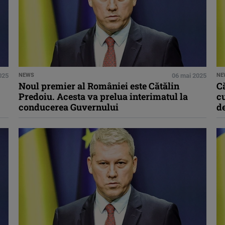
025
NEWS
06 mai 2025
NE
Noul premier al României este Cătălin
Că
Predoiu. Acesta va prelua interimatul la
cu
conducerea Guvernului
d