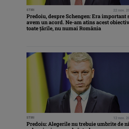
STIRI
22 nov. 2
Predoiu, despre Schengen: Era important 
avem un acord. Ne-am atins acest obiectiv
toate ţările, nu numai România
STIRI
12 nov. 2
Predoiu: Alegerile nu trebuie umbrite de n