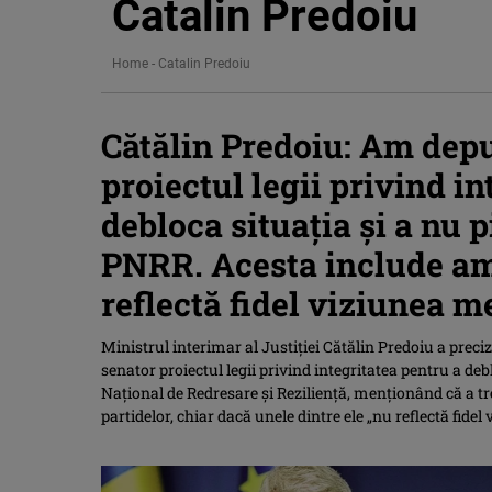
Catalin Predoiu
Home
-
Catalin Predoiu
Cătălin Predoiu: Am dep
proiectul legii privind in
debloca situația și a nu 
PNRR. Acesta include a
reflectă fidel viziunea m
Ministrul interimar al Justiţiei Cătălin Predoiu a preciz
senator proiectul legii privind integritatea pentru a deb
Naţional de Redresare şi Rezilienţă, menţionând că a t
partidelor, chiar dacă unele dintre ele „nu reflectă fidel 