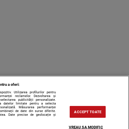
ntru a oferi:
zitiv. Utilizarea profilurilor pentru
ormanței reclamelor. Dezvoltarea și
 selectarea publicității personalizate.
rea datelor limitate pentru a selecta
ersonalizată. Măsurarea performanței
combinații de date din surse diferite.
ACCEPT TOATE
tatea. Date precise de geolocație și
VREAU SA MODIFIC