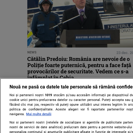
NEWS
23 dec. 2
Cătălin Predoiu: România are nevoie de o
Poliție foarte puternică, pentru a face faţă
provocărilor de securitate. Vedem ce s-a
înfâmplat în Cehia
Nouă ne pasă ca datele tale personale să rămână confide
Noi și partenerii noștri
1019
stocăm și/sau accesăm informații pe dispozitivul dvs
cookie unici pentru prelucrarea datelor cu caracter personal. Puteți accepta sau g
făcând clic mai jos, respectiv vă puteți opune utilizării unui interes legitim în 
politica de confidențialitate. Aceste alegeri vor fi raportate partenerilor no
navigarea.
Mai multe detalii
Noi si partenerii nostri (retelele de socializare si agentiile de publicitate parten
nostri de servicii de date analitice) prelucram date pentru a permite website-ului
personaliza continutul si anunturile publicitare afisate in functie de interesele si/s