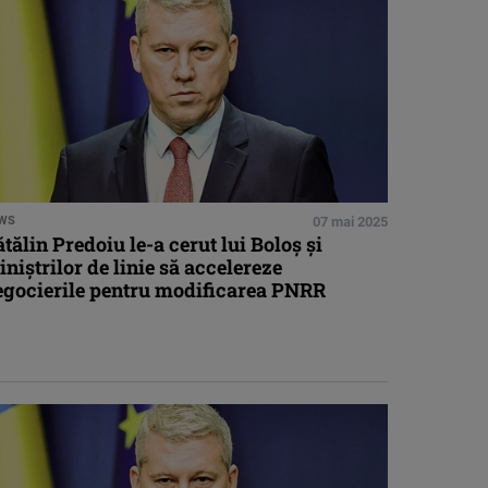
WS
07 mai 2025
tălin Predoiu le-a cerut lui Boloș și
niștrilor de linie să accelereze
egocierile pentru modificarea PNRR