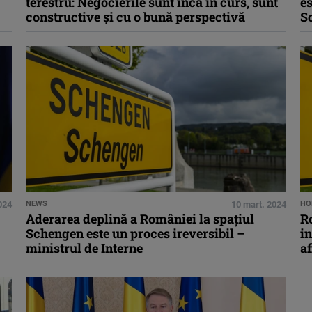
terestru: Negocierile sunt încă în curs, sunt
es
constructive şi cu o bună perspectivă
Sc
024
NEWS
10 mart. 2024
HO
Aderarea deplină a României la spaţiul
R
Schengen este un proces ireversibil –
in
ministrul de Interne
af