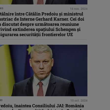
WS
18 nov. 2024
tâlnire între Cătălin Predoiu și ministrul
striac de Interne Gerhard Karner. Cei doi
u discutat despre următoarea reuniune
ivind extinderea spațiului Schengen și
igurarea securității frontierelor UE
RI
10 oct. 2024
edoiu, înaintea Consiliului JAI: România