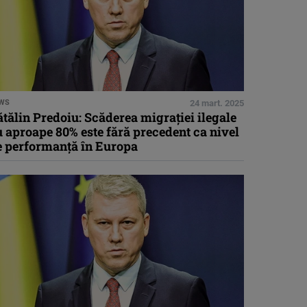
WS
24 mart. 2025
tălin Predoiu: Scăderea migraţiei ilegale
 aproape 80% este fără precedent ca nivel
e performanţă în Europa