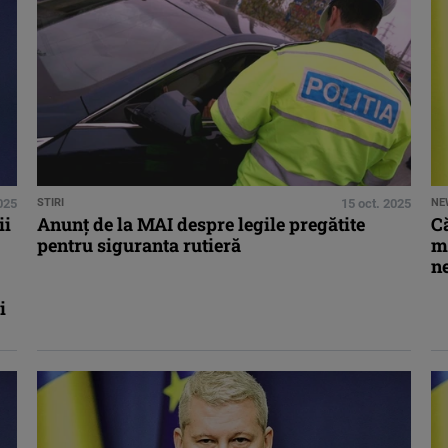
025
STIRI
15 oct. 2025
NE
ii
Anunţ de la MAI despre legile pregătite
Că
pentru siguranta rutieră
mi
n
i