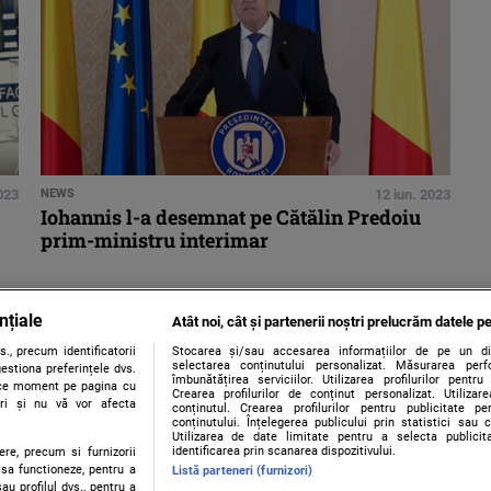
023
NEWS
12 iun. 2023
Iohannis l-a desemnat pe Cătălin Predoiu
prim-ministru interimar
nțiale
Atât noi, cât și partenerii noștri prelucrăm datele pe
., precum identificatorii
Stocarea și/sau accesarea informațiilor de pe un dispo
selectarea conținutului personalizat. Măsurarea perf
estiona preferințele dvs.
îmbunătățirea serviciilor. Utilizarea profilurilor pentru
orice moment pe pagina cu
Crearea profilurilor de conținut personalizat. Utiliza
ștri și nu vă vor afecta
conținutul. Crearea profilurilor pentru publicitate p
conținutului. Înțelegerea publicului prin statistici sau 
Utilizarea de date limitate pentru a selecta publici
identificarea prin scanarea dispozitivului.
ere, precum si furnizorii
 sa functioneze, pentru a
Listă parteneri (furnizori)
au profilul dvs., pentru a