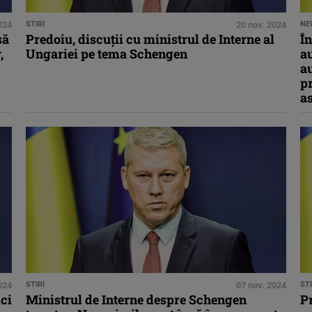
024
STIRI
20 nov. 2024
NE
să
Predoiu, discuţii cu ministrul de Interne al
În
,
Ungariei pe tema Schengen
au
a
pr
as
024
STIRI
07 nov. 2024
STI
ici
Ministrul de Interne despre Schengen
Pr