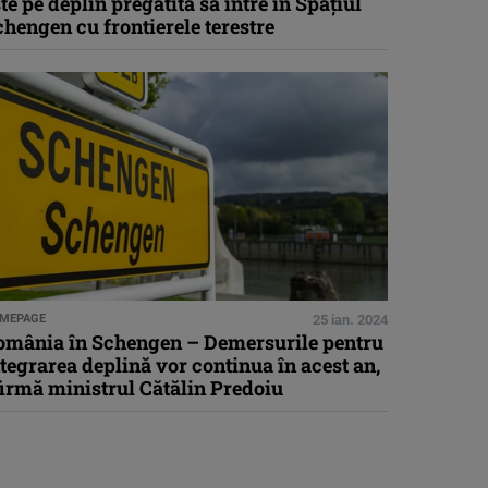
te pe deplin pregătită să intre în Spaţiul
hengen cu frontierele terestre
MEPAGE
25 ian. 2024
omânia în Schengen – Demersurile pentru
tegrarea deplină vor continua în acest an,
irmă ministrul Cătălin Predoiu