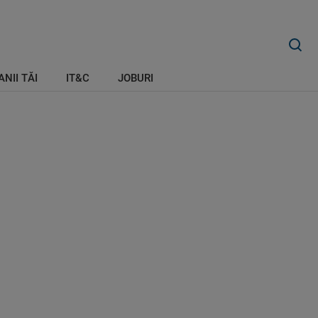
ANII TĂI
IT&C
JOBURI