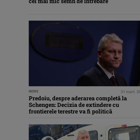
cel mai mic semn de întrebare
NEWS
31 mart. 2
Predoiu, despre aderarea completă la
Schengen: Decizia de extindere cu
frontierele terestre va fi politică