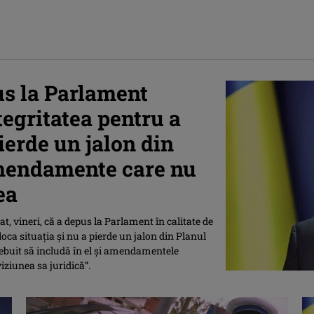
us la Parlament
tegritatea pentru a
pierde un jalon din
mendamente care nu
ea
at, vineri, că a depus la Parlament în calitate de
loca situaţia şi nu a pierde un jalon din Planul
rebuit să includă în el şi amendamentele
viziunea sa juridică”.