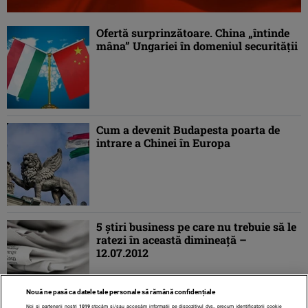
Ofertă surprinzătoare. China „întinde
mâna” Ungariei în domeniul securităţii
Cum a devenit Budapesta poarta de
intrare a Chinei în Europa
5 ştiri business pe care nu trebuie să le
ratezi în această dimineaţă –
12.07.2012
Nouă ne pasă ca datele tale personale să rămână confidențiale
Noi și partenerii noștri
1019
stocăm și/sau accesăm informații pe dispozitivul dvs., precum identificatorii cookie