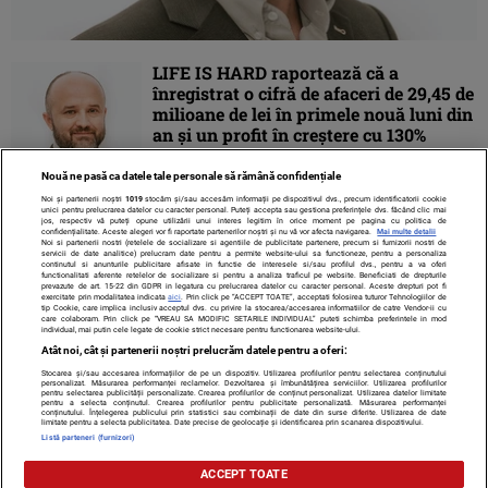
LIFE IS HARD raportează că a
înregistrat o cifră de afaceri de 29,45 de
milioane de lei în primele nouă luni din
an și un profit în creștere cu 130%
Nouă ne pasă ca datele tale personale să rămână confidențiale
Noi și partenerii noștri
1019
stocăm și/sau accesăm informații pe dispozitivul dvs., precum identificatorii cookie
unici pentru prelucrarea datelor cu caracter personal. Puteți accepta sau gestiona preferințele dvs. făcând clic mai
jos, respectiv vă puteți opune utilizării unui interes legitim în orice moment pe pagina cu politica de
confidențialitate. Aceste alegeri vor fi raportate partenerilor noștri și nu vă vor afecta navigarea.
Mai multe detalii
Noi si partenerii nostri (retelele de socializare si agentiile de publicitate partenere, precum si furnizorii nostri de
servicii de date analitice) prelucram date pentru a permite website-ului sa functioneze, pentru a personaliza
continutul si anunturile publicitare afisate in functie de interesele si/sau profilul dvs., pentru a va oferi
functionalitati aferente retelelor de socializare si pentru a analiza traficul pe website. Beneficiati de drepturile
prevazute de art. 15-22 din GDPR in legatura cu prelucrarea datelor cu caracter personal. Aceste drepturi pot fi
exercitate prin modalitatea indicata
aici
. Prin click pe “ACCEPT TOATE”, acceptati folosirea tuturor Tehnologiilor de
tip Cookie, care implica inclusiv acceptul dvs. cu privire la stocarea/accesarea informatiilor de catre Vendor-ii cu
care colaboram. Prin click pe “VREAU SA MODIFIC SETARILE INDIVIDUAL” puteti schimba preferintele in mod
individual, mai putin cele legate de cookie strict necesare pentru functionarea website-ului.
Atât noi, cât și partenerii noștri prelucrăm datele pentru a oferi:
Stocarea și/sau accesarea informațiilor de pe un dispozitiv. Utilizarea profilurilor pentru selectarea conținutului
Contact
Despre noi
Termeni și condiții
personalizat. Măsurarea performanței reclamelor. Dezvoltarea și îmbunătățirea serviciilor. Utilizarea profilurilor
pentru selectarea publicității personalizate. Crearea profilurilor de conținut personalizat. Utilizarea datelor limitate
pentru a selecta conținutul. Crearea profilurilor pentru publicitate personalizată. Măsurarea performanței
conținutului. Înțelegerea publicului prin statistici sau combinații de date din surse diferite. Utilizarea de date
limitate pentru a selecta publicitatea. Date precise de geolocație și identificarea prin scanarea dispozitivului.
Listă parteneri (furnizori)
Citarea se poate face în limita a 250 de semne. Nici o instituţie sau persoană
ACCEPT TOATE
(site-uri, instituţii mass-media, firme de monitorizare) nu poate reproduce