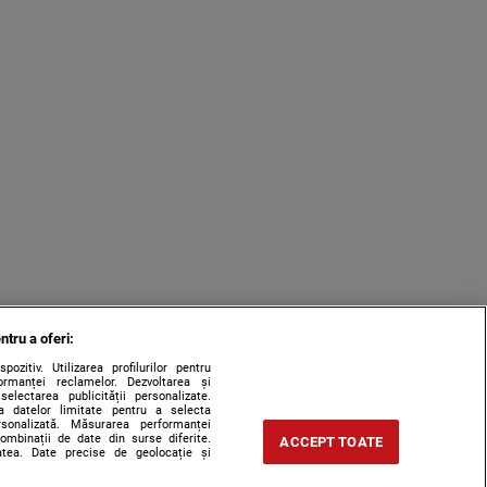
ntru a oferi:
zitiv. Utilizarea profilurilor pentru
ormanței reclamelor. Dezvoltarea și
 selectarea publicității personalizate.
rea datelor limitate pentru a selecta
ersonalizată. Măsurarea performanței
combinații de date din surse diferite.
ACCEPT TOATE
tatea. Date precise de geolocație și