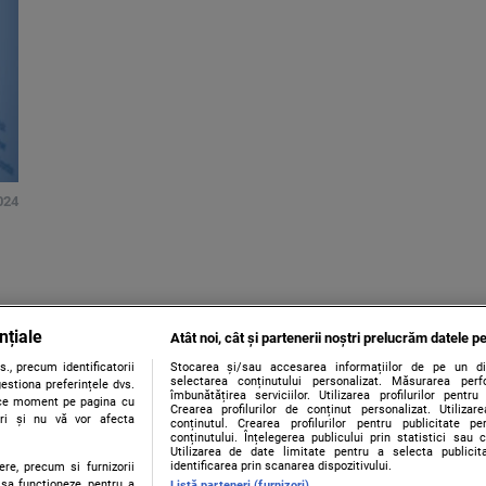
024
nțiale
Atât noi, cât și partenerii noștri prelucrăm datele pe
., precum identificatorii
Stocarea și/sau accesarea informațiilor de pe un dispo
selectarea conținutului personalizat. Măsurarea perf
estiona preferințele dvs.
îmbunătățirea serviciilor. Utilizarea profilurilor pentru
orice moment pe pagina cu
Crearea profilurilor de conținut personalizat. Utiliza
ștri și nu vă vor afecta
conținutul. Crearea profilurilor pentru publicitate p
conținutului. Înțelegerea publicului prin statistici sau 
Utilizarea de date limitate pentru a selecta publici
identificarea prin scanarea dispozitivului.
ere, precum si furnizorii
 sa functioneze, pentru a
Listă parteneri (furnizori)