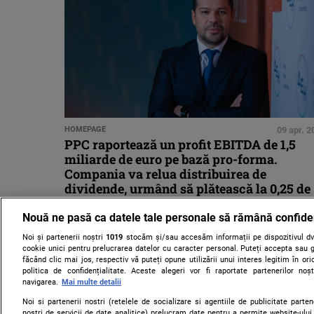
HOMEPAGE
09 apr. 2
PPC raportează un profit EBITDA de 1,5
miliarde de euro pe bază pro-forma.
Compania va relua distribuirea de
dividende, urmând să plătească la 0,25 de
euro/acțiune
Nouă ne pasă ca datele tale personale să rămână confide
Noi și partenerii noștri
1019
stocăm și/sau accesăm informații pe dispozitivul dvs
cookie unici pentru prelucrarea datelor cu caracter personal. Puteți accepta sau g
făcând clic mai jos, respectiv vă puteți opune utilizării unui interes legitim în 
politica de confidențialitate. Aceste alegeri vor fi raportate partenerilor no
navigarea.
Mai multe detalii
Noi si partenerii nostri (retelele de socializare si agentiile de publicitate parten
nostri de servicii de date analitice) prelucram date pentru a permite website-ului