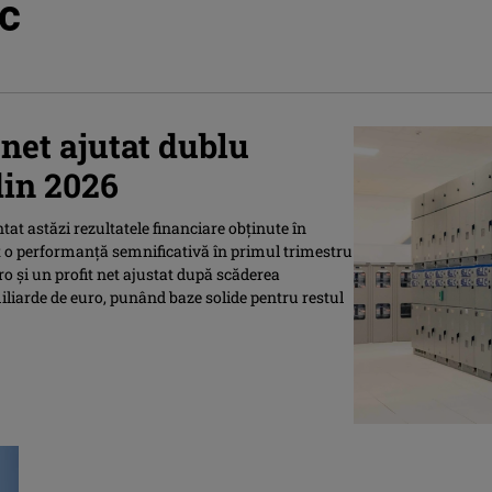
pc
net ajutat dublu
din 2026
at astăzi rezultatele financiare obținute în
șit o performanță semnificativă în primul trimestru
ro și un profit net ajustat după scăderea
iliarde de euro, punând baze solide pentru restul