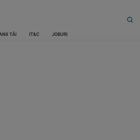
ANII TĂI
IT&C
JOBURI