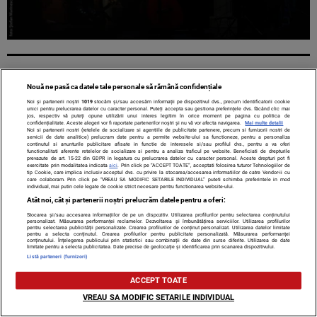
Nouă ne pasă ca datele tale personale să rămână confidențiale
Noi și partenerii noștri
1019
stocăm și/sau accesăm informații pe dispozitivul dvs., precum identificatorii cookie
unici pentru prelucrarea datelor cu caracter personal. Puteți accepta sau gestiona preferințele dvs. făcând clic mai
jos, respectiv vă puteți opune utilizării unui interes legitim în orice moment pe pagina cu politica de
confidențialitate. Aceste alegeri vor fi raportate partenerilor noștri și nu vă vor afecta navigarea.
Mai multe detalii
Noi si partenerii nostri (retelele de socializare si agentiile de publicitate partenere, precum si furnizorii nostri de
servicii de date analitice) prelucram date pentru a permite website-ului sa functioneze, pentru a personaliza
continutul si anunturile publicitare afisate in functie de interesele si/sau profilul dvs., pentru a va oferi
functionalitati aferente retelelor de socializare si pentru a analiza traficul pe website. Beneficiati de drepturile
prevazute de art. 15-22 din GDPR in legatura cu prelucrarea datelor cu caracter personal. Aceste drepturi pot fi
exercitate prin modalitatea indicata
aici
. Prin click pe “ACCEPT TOATE”, acceptati folosirea tuturor Tehnologiilor de
Contact
Despre noi
Termeni și condiții
tip Cookie, care implica inclusiv acceptul dvs. cu privire la stocarea/accesarea informatiilor de catre Vendor-ii cu
care colaboram. Prin click pe “VREAU SA MODIFIC SETARILE INDIVIDUAL” puteti schimba preferintele in mod
individual, mai putin cele legate de cookie strict necesare pentru functionarea website-ului.
Atât noi, cât și partenerii noștri prelucrăm datele pentru a oferi:
Stocarea și/sau accesarea informațiilor de pe un dispozitiv. Utilizarea profilurilor pentru selectarea conținutului
personalizat. Măsurarea performanței reclamelor. Dezvoltarea și îmbunătățirea serviciilor. Utilizarea profilurilor
Citarea se poate face în limita a 250 de semne. Nici o instituţie sau persoană
pentru selectarea publicității personalizate. Crearea profilurilor de conținut personalizat. Utilizarea datelor limitate
pentru a selecta conținutul. Crearea profilurilor pentru publicitate personalizată. Măsurarea performanței
(site-uri, instituţii mass-media, firme de monitorizare) nu poate reproduce
conținutului. Înțelegerea publicului prin statistici sau combinații de date din surse diferite. Utilizarea de date
integral scrierile publicistice purtătoare de Drepturi de Autor.
limitate pentru a selecta publicitatea. Date precise de geolocație și identificarea prin scanarea dispozitivului.
Listă parteneri (furnizori)
ACCEPT TOATE
VREAU SA MODIFIC SETARILE INDIVIDUAL