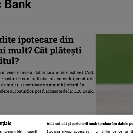
c Bank
dite ipotecare din
 mult? Cât plătești
itul?
ă în vedere nivelul dobânzii anuale efective (DAE).
o de costuri – cum ar fi nivelul avansului, veniturile
t de mult ți se potrivește o anumită ofertă. În
dere al costurilor, pot fi accesate de la: CEC Bank,
nțiale
Atât noi, cât și partenerii noștri prelucrăm datele pe
., precum identificatorii
Stocarea și/sau accesarea informațiilor de pe un dispo