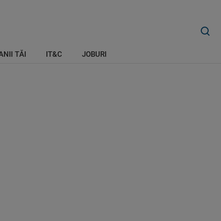
ANII TĂI
IT&C
JOBURI