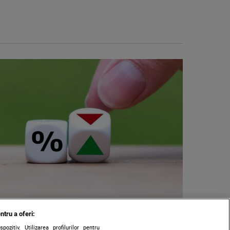
ntru a oferi:
zitiv. Utilizarea profilurilor pentru