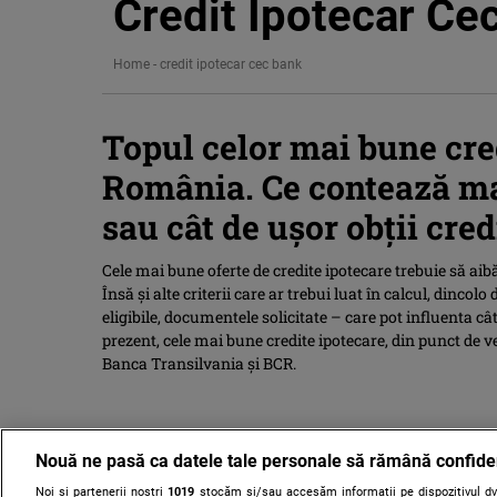
Credit Ipotecar Ce
Home
-
credit ipotecar cec bank
Topul celor mai bune cre
România. Ce contează mai
sau cât de ușor obții cred
Cele mai bune oferte de credite ipotecare trebuie să aib
Însă și alte criterii care ar trebui luat în calcul, dincol
eligibile, documentele solicitate – care pot influenta câ
prezent, cele mai bune credite ipotecare, din punct de ve
Banca Transilvania și BCR.
Nouă ne pasă ca datele tale personale să rămână confide
Noi și partenerii noștri
1019
stocăm și/sau accesăm informații pe dispozitivul dvs