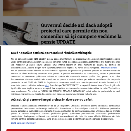
Guvernul decide azi dacă adoptă
proiectul care permite din nou
oamenilor să îşi cumpere vechime la
pensie UPDATE
Nouă ne pasă ca datele tale personale să rămână confidențiale
Noi și partenerii noștri
1019
stocăm și/sau accesăm informații pe dispozitivul dvs., precum identificatorii cookie
unici pentru prelucrarea datelor cu caracter personal. Puteți accepta sau gestiona preferințele dvs. făcând clic mai
jos, respectiv vă puteți opune utilizării unui interes legitim în orice moment pe pagina cu politica de
confidențialitate. Aceste alegeri vor fi raportate partenerilor noștri și nu vă vor afecta navigarea.
Mai multe detalii
Noi si partenerii nostri (retelele de socializare si agentiile de publicitate partenere, precum si furnizorii nostri de
servicii de date analitice) prelucram date pentru a permite website-ului sa functioneze, pentru a personaliza
continutul si anunturile publicitare afisate in functie de interesele si/sau profilul dvs., pentru a va oferi
functionalitati aferente retelelor de socializare si pentru a analiza traficul pe website. Beneficiati de drepturile
prevazute de art. 15-22 din GDPR in legatura cu prelucrarea datelor cu caracter personal. Aceste drepturi pot fi
exercitate prin modalitatea indicata
aici
. Prin click pe “ACCEPT TOATE”, acceptati folosirea tuturor Tehnologiilor de
tip Cookie, care implica inclusiv acceptul dvs. cu privire la stocarea/accesarea informatiilor de catre Vendor-ii cu
care colaboram. Prin click pe “VREAU SA MODIFIC SETARILE INDIVIDUAL” puteti schimba preferintele in mod
individual, mai putin cele legate de cookie strict necesare pentru functionarea website-ului.
Atât noi, cât și partenerii noștri prelucrăm datele pentru a oferi:
Stocarea și/sau accesarea informațiilor de pe un dispozitiv. Utilizarea profilurilor pentru selectarea conținutului
Contact
Despre noi
Termeni și condiții
personalizat. Măsurarea performanței reclamelor. Dezvoltarea și îmbunătățirea serviciilor. Utilizarea profilurilor
pentru selectarea publicității personalizate. Crearea profilurilor de conținut personalizat. Utilizarea datelor limitate
pentru a selecta conținutul. Crearea profilurilor pentru publicitate personalizată. Măsurarea performanței
conținutului. Înțelegerea publicului prin statistici sau combinații de date din surse diferite. Utilizarea de date
limitate pentru a selecta publicitatea. Date precise de geolocație și identificarea prin scanarea dispozitivului.
Listă parteneri (furnizori)
Citarea se poate face în limita a 250 de semne. Nici o instituţie sau persoană