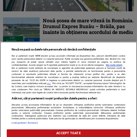
Nouă șosea de mare viteză în România.
Drumul Expres Buzău – Brăila, pas
înainte în obținerea acordului de mediu
Nouă ne pasă ca datele tale personale să rămână confidențiale
Noi și partenerii noștri
1019
stocăm și/sau accesăm informații pe dispozitivul dvs., precum identificatorii cookie
unici pentru prelucrarea datelor cu caracter personal. Puteți accepta sau gestiona preferințele dvs. făcând clic mai
jos, respectiv vă puteți opune utilizării unui interes legitim în orice moment pe pagina cu politica de
confidențialitate. Aceste alegeri vor fi raportate partenerilor noștri și nu vă vor afecta navigarea.
Mai multe detalii
Noi si partenerii nostri (retelele de socializare si agentiile de publicitate partenere, precum si furnizorii nostri de
servicii de date analitice) prelucram date pentru a permite website-ului sa functioneze, pentru a personaliza
continutul si anunturile publicitare afisate in functie de interesele si/sau profilul dvs., pentru a va oferi
functionalitati aferente retelelor de socializare si pentru a analiza traficul pe website. Beneficiati de drepturile
prevazute de art. 15-22 din GDPR in legatura cu prelucrarea datelor cu caracter personal. Aceste drepturi pot fi
exercitate prin modalitatea indicata
aici
. Prin click pe “ACCEPT TOATE”, acceptati folosirea tuturor Tehnologiilor de
tip Cookie, care implica inclusiv acceptul dvs. cu privire la stocarea/accesarea informatiilor de catre Vendor-ii cu
care colaboram. Prin click pe “VREAU SA MODIFIC SETARILE INDIVIDUAL” puteti schimba preferintele in mod
individual, mai putin cele legate de cookie strict necesare pentru functionarea website-ului.
Atât noi, cât și partenerii noștri prelucrăm datele pentru a oferi:
Stocarea și/sau accesarea informațiilor de pe un dispozitiv. Utilizarea profilurilor pentru selectarea conținutului
Contact
Despre noi
Termeni și condiții
personalizat. Măsurarea performanței reclamelor. Dezvoltarea și îmbunătățirea serviciilor. Utilizarea profilurilor
pentru selectarea publicității personalizate. Crearea profilurilor de conținut personalizat. Utilizarea datelor limitate
pentru a selecta conținutul. Crearea profilurilor pentru publicitate personalizată. Măsurarea performanței
conținutului. Înțelegerea publicului prin statistici sau combinații de date din surse diferite. Utilizarea de date
limitate pentru a selecta publicitatea. Date precise de geolocație și identificarea prin scanarea dispozitivului.
Listă parteneri (furnizori)
Citarea se poate face în limita a 250 de semne. Nici o instituţie sau persoană
ACCEPT TOATE
(site-uri, instituţii mass-media, firme de monitorizare) nu poate reproduce