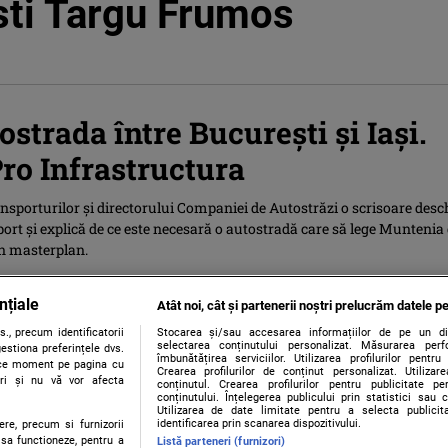
sti Targu Frumos
ostrada între Bucureşti şi Iaşi.
ro Infrastructura
nsporturilor şi directorului Companiei de Autostrăzi o scrisoare desc
ort şi explică de ce este necesară o autostradă care să lege Muntenia
n masterplan.
nțiale
Atât noi, cât și partenerii noștri prelucrăm datele pe
., precum identificatorii
Stocarea și/sau accesarea informațiilor de pe un dispo
selectarea conținutului personalizat. Măsurarea perf
estiona preferințele dvs.
îmbunătățirea serviciilor. Utilizarea profilurilor pentru
orice moment pe pagina cu
Crearea profilurilor de conținut personalizat. Utiliza
ștri și nu vă vor afecta
conținutul. Crearea profilurilor pentru publicitate p
conținutului. Înțelegerea publicului prin statistici sau 
Utilizarea de date limitate pentru a selecta publici
identificarea prin scanarea dispozitivului.
ere, precum si furnizorii
 sa functioneze, pentru a
Listă parteneri (furnizori)