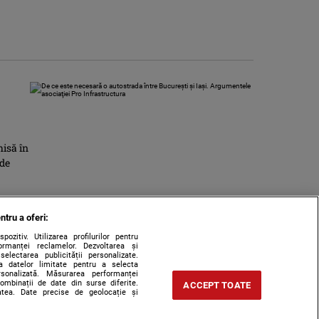
hisă în
 de
ntru a oferi:
zitiv. Utilizarea profilurilor pentru
ormanței reclamelor. Dezvoltarea și
 selectarea publicității personalizate.
rea datelor limitate pentru a selecta
ersonalizată. Măsurarea performanței
combinații de date din surse diferite.
ACCEPT TOATE
tatea. Date precise de geolocație și