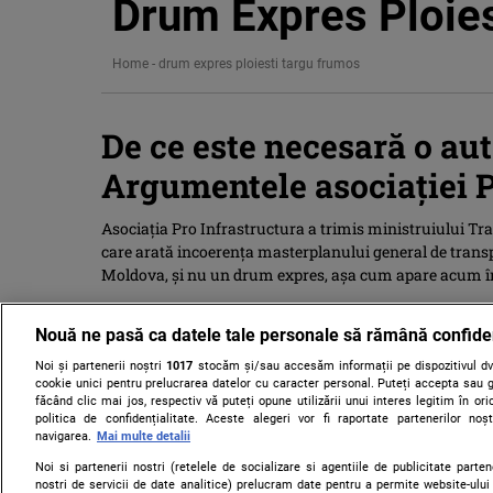
Drum Expres Ploie
Home
-
drum expres ploiesti targu frumos
De ce este necesară o aut
Argumentele asociaţiei P
Asociaţia Pro Infrastructura a trimis ministruiului Tra
care arată incoerenţa masterplanului general de transp
Moldova, şi nu un drum expres, aşa cum apare acum î
Nouă ne pasă ca datele tale personale să rămână confide
Noi și partenerii noștri
1017
stocăm și/sau accesăm informații pe dispozitivul dvs
cookie unici pentru prelucrarea datelor cu caracter personal. Puteți accepta sau g
făcând clic mai jos, respectiv vă puteți opune utilizării unui interes legitim în 
politica de confidențialitate. Aceste alegeri vor fi raportate partenerilor no
navigarea.
Mai multe detalii
Noi si partenerii nostri (retelele de socializare si agentiile de publicitate parten
nostri de servicii de date analitice) prelucram date pentru a permite website-ului