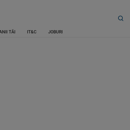
ANII TĂI
IT&C
JOBURI