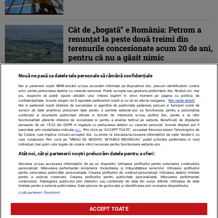
Cât de „bogată” e România: Petrom a
renunţat la peste două treimi din
terenurile concesionate acum 20 de ani,
pentru că nu a găsit nimic
Nouă ne pasă ca datele tale personale să rămână confidențiale
Noi și partenerii noștri
1019
stocăm și/sau accesăm informații pe dispozitivul dvs., precum identificatorii cookie
unici pentru prelucrarea datelor cu caracter personal. Puteți accepta sau gestiona preferințele dvs. făcând clic mai
jos, respectiv vă puteți opune utilizării unui interes legitim în orice moment pe pagina cu politica de
confidențialitate. Aceste alegeri vor fi raportate partenerilor noștri și nu vă vor afecta navigarea.
Mai multe detalii
Noi si partenerii nostri (retelele de socializare si agentiile de publicitate partenere, precum si furnizorii nostri de
servicii de date analitice) prelucram date pentru a permite website-ului sa functioneze, pentru a personaliza
continutul si anunturile publicitare afisate in functie de interesele si/sau profilul dvs., pentru a va oferi
functionalitati aferente retelelor de socializare si pentru a analiza traficul pe website. Beneficiati de drepturile
prevazute de art. 15-22 din GDPR in legatura cu prelucrarea datelor cu caracter personal. Aceste drepturi pot fi
exercitate prin modalitatea indicata
aici
. Prin click pe “ACCEPT TOATE”, acceptati folosirea tuturor Tehnologiilor de
tip Cookie, care implica inclusiv acceptul dvs. cu privire la stocarea/accesarea informatiilor de catre Vendor-ii cu
care colaboram. Prin click pe “VREAU SA MODIFIC SETARILE INDIVIDUAL” puteti schimba preferintele in mod
individual, mai putin cele legate de cookie strict necesare pentru functionarea website-ului.
Atât noi, cât și partenerii noștri prelucrăm datele pentru a oferi:
Stocarea și/sau accesarea informațiilor de pe un dispozitiv. Utilizarea profilurilor pentru selectarea conținutului
Contact
Despre noi
Termeni și condiții
personalizat. Măsurarea performanței reclamelor. Dezvoltarea și îmbunătățirea serviciilor. Utilizarea profilurilor
pentru selectarea publicității personalizate. Crearea profilurilor de conținut personalizat. Utilizarea datelor limitate
pentru a selecta conținutul. Crearea profilurilor pentru publicitate personalizată. Măsurarea performanței
conținutului. Înțelegerea publicului prin statistici sau combinații de date din surse diferite. Utilizarea de date
limitate pentru a selecta publicitatea. Date precise de geolocație și identificarea prin scanarea dispozitivului.
Listă parteneri (furnizori)
Citarea se poate face în limita a 250 de semne. Nici o instituţie sau persoană
ACCEPT TOATE
(site-uri, instituţii mass-media, firme de monitorizare) nu poate reproduce
integral scrierile publicistice purtătoare de Drepturi de Autor.