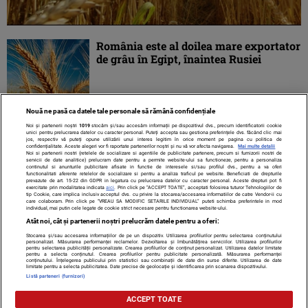
România este al doilea mare exportator
de grâu în Egipt, înaintea Rusiei
Nouă ne pasă ca datele tale personale să rămână confidențiale
Noi și partenerii noștri
1019
stocăm și/sau accesăm informații pe dispozitivul dvs., precum identificatorii cookie
unici pentru prelucrarea datelor cu caracter personal. Puteți accepta sau gestiona preferințele dvs. făcând clic mai
jos, respectiv vă puteți opune utilizării unui interes legitim în orice moment pe pagina cu politica de
confidențialitate. Aceste alegeri vor fi raportate partenerilor noștri și nu vă vor afecta navigarea.
Mai multe detalii
Noi si partenerii nostri (retelele de socializare si agentiile de publicitate partenere, precum si furnizorii nostri de
servicii de date analitice) prelucram date pentru a permite website-ului sa functioneze, pentru a personaliza
continutul si anunturile publicitare afisate in functie de interesele si/sau profilul dvs., pentru a va oferi
functionalitati aferente retelelor de socializare si pentru a analiza traficul pe website. Beneficiati de drepturile
prevazute de art. 15-22 din GDPR in legatura cu prelucrarea datelor cu caracter personal. Aceste drepturi pot fi
exercitate prin modalitatea indicata
aici
. Prin click pe “ACCEPT TOATE”, acceptati folosirea tuturor Tehnologiilor de
tip Cookie, care implica inclusiv acceptul dvs. cu privire la stocarea/accesarea informatiilor de catre Vendor-ii cu
care colaboram. Prin click pe “VREAU SA MODIFIC SETARILE INDIVIDUAL” puteti schimba preferintele in mod
individual, mai putin cele legate de cookie strict necesare pentru functionarea website-ului.
Atât noi, cât și partenerii noștri prelucrăm datele pentru a oferi:
Stocarea și/sau accesarea informațiilor de pe un dispozitiv. Utilizarea profilurilor pentru selectarea conținutului
Contact
Despre noi
Termeni și condiții
personalizat. Măsurarea performanței reclamelor. Dezvoltarea și îmbunătățirea serviciilor. Utilizarea profilurilor
pentru selectarea publicității personalizate. Crearea profilurilor de conținut personalizat. Utilizarea datelor limitate
pentru a selecta conținutul. Crearea profilurilor pentru publicitate personalizată. Măsurarea performanței
conținutului. Înțelegerea publicului prin statistici sau combinații de date din surse diferite. Utilizarea de date
limitate pentru a selecta publicitatea. Date precise de geolocație și identificarea prin scanarea dispozitivului.
Listă parteneri (furnizori)
Citarea se poate face în limita a 250 de semne. Nici o instituţie sau persoană
ACCEPT TOATE
(site-uri, instituţii mass-media, firme de monitorizare) nu poate reproduce