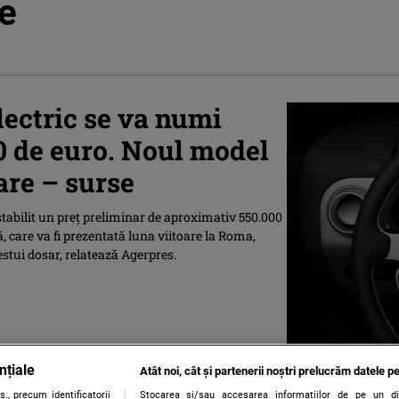
ce
lectric se va numi
00 de euro. Noul model
oare – surse
stabilit un preţ preliminar de aproximativ 550.000
 care va fi prezentată luna viitoare la Roma,
stui dosar, relatează Agerpres.
nțiale
Atât noi, cât și partenerii noștri prelucrăm datele pe
., precum identificatorii
Stocarea și/sau accesarea informațiilor de pe un dispo