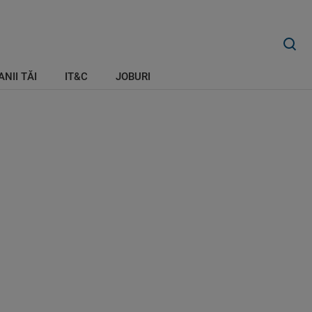
ANII TĂI
IT&C
JOBURI