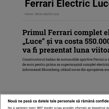
Ferrari Electric Lu
Home
-
ferrari electric luce
Primul Ferrari complet e
„Luce” și va costa 550.0
va fi prezentat luna viit
Constructorul italian de automobile sportive Ferrari a 
de euro pentru prima sa supermaşină complet electrică,
informează Bloomberg, citând surse din apropierea ace
Nouă ne pasă ca datele tale personale să rămână confide
Noi și partenerii noștri
1017
stocăm și/sau accesăm informații pe dispozitivul dvs