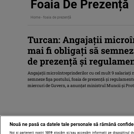
Foaia De Prezență
Home
-
foaia de prezență
Turcan: Angajații microî
mai fi obligați să semneze
de prezență și regulamen
Angajaţii microîntreprinderilor cu cel mult 9 salariaţi 
semneze fişa postului, foaia de prezenţă şi regulament
miercuri de Guvern, a anunţat ministrul Muncii şi Prot
Nouă ne pasă ca datele tale personale să rămână confide
Noi și partenerii noștri
1019
stocăm și/sau accesăm informații pe dispozitivul dvs