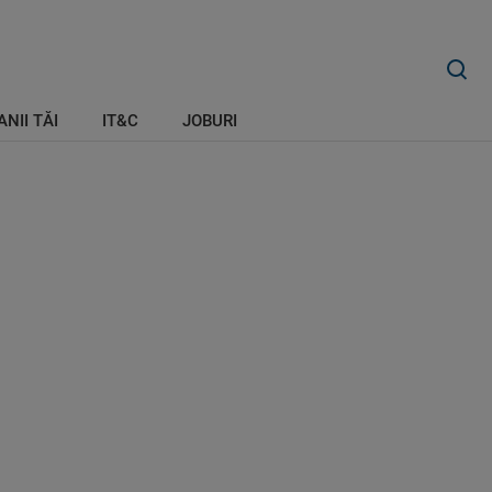
ANII TĂI
IT&C
JOBURI