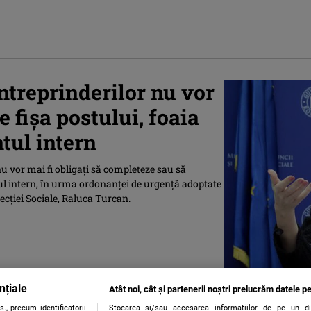
ntreprinderilor nu vor
 fișa postului, foaia
tul intern
nu vor mai fi obligaţi să completeze sau să
ul intern, în urma ordonanţei de urgenţă adoptate
ecţiei Sociale, Raluca Turcan.
nțiale
Atât noi, cât și partenerii noștri prelucrăm datele pe
., precum identificatorii
Stocarea și/sau accesarea informațiilor de pe un dispo