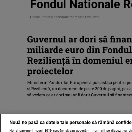
Fondul Nationale R
Home
-
fondul nationale redresare rezilienta
Guvernul ar dori să finan
miliarde euro din Fondul
Reziliență în domeniul e
proiectelor
Ministerul Fondurilor Europene a pus astăzi pentru pu
și Reziliență, un document de peste 200 de pagini, pe ca
să vedem ce ar dori sau ar fi dorit Guvernul să finanțeze
Nouă ne pasă ca datele tale personale să rămână confide
Noi și partenerii noștri
1019
stocăm și/sau accesăm informații pe dispozitivul dvs