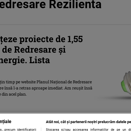
edresare Rezilienta
țeze proiecte de 1,55
 de Redresare și
nergie. Lista
țin timp pe website Planul Național de Redresare
re însă l-a retras aproape imediat. Am reușit însă
 din acel plan.
nțiale
Atât noi, cât și partenerii noștri prelucrăm datele pe
., precum identificatorii
Stocarea și/sau accesarea informațiilor de pe un dispo