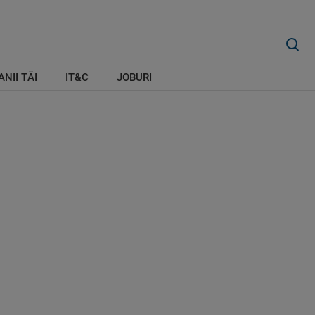
ANII TĂI
IT&C
JOBURI