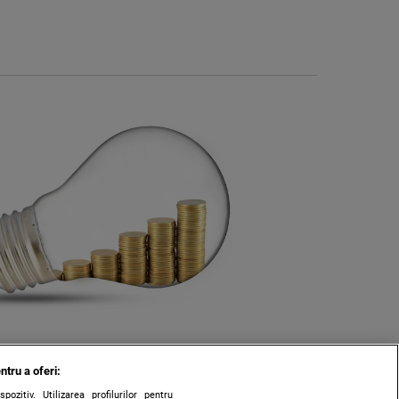
ntru a oferi:
zitiv. Utilizarea profilurilor pentru