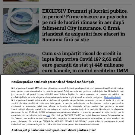
EXCLUSIV Drumuri și lucrări publice,
în pericol! Firme obscure au pus ochii
pe mii de lucrări rămase în aer după
falimentul City Insurance. O firmă
irlandeză de asigurări face afaceri în
România fără să știe
Cum s-a împărţit riscul de credit în
lupta împotriva Covid 19? 2,62 mld
euro garanţii de stat şi 446 milioane
euro băncile, în contul creditelor IMM
Nouă ne pasă ca datele tale personale să rămână confidențiale
Noi și partenerii noștri
1019
stocăm și/sau accesăm informații pe dispozitivul dvs., precum identificatorii cookie
unici pentru prelucrarea datelor cu caracter personal. Puteți accepta sau gestiona preferințele dvs. făcând clic mai
jos, respectiv vă puteți opune utilizării unui interes legitim în orice moment pe pagina cu politica de
confidențialitate. Aceste alegeri vor fi raportate partenerilor noștri și nu vă vor afecta navigarea.
Mai multe detalii
Noi si partenerii nostri (retelele de socializare si agentiile de publicitate partenere, precum si furnizorii nostri de
servicii de date analitice) prelucram date pentru a permite website-ului sa functioneze, pentru a personaliza
continutul si anunturile publicitare afisate in functie de interesele si/sau profilul dvs., pentru a va oferi
functionalitati aferente retelelor de socializare si pentru a analiza traficul pe website. Beneficiati de drepturile
prevazute de art. 15-22 din GDPR in legatura cu prelucrarea datelor cu caracter personal. Aceste drepturi pot fi
exercitate prin modalitatea indicata
aici
. Prin click pe “ACCEPT TOATE”, acceptati folosirea tuturor Tehnologiilor de
tip Cookie, care implica inclusiv acceptul dvs. cu privire la stocarea/accesarea informatiilor de catre Vendor-ii cu
care colaboram. Prin click pe “VREAU SA MODIFIC SETARILE INDIVIDUAL” puteti schimba preferintele in mod
individual, mai putin cele legate de cookie strict necesare pentru functionarea website-ului.
Atât noi, cât și partenerii noștri prelucrăm datele pentru a oferi: