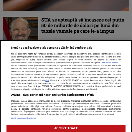
SUA se așteaptă să încaseze cel puțin
50 de miliarde de dolari pe lună din
taxele vamale pe care le-a impus
Nouă ne pasă ca datele tale personale să rămână confidențiale
Noi și partenerii noștri
1017
stocăm și/sau accesăm informații pe dispozitivul dvs., precum identificatorii cookie
unici pentru prelucrarea datelor cu caracter personal. Puteți accepta sau gestiona preferințele dvs. făcând clic mai
jos, respectiv vă puteți opune utilizării unui interes legitim în orice moment pe pagina cu politica de
confidențialitate. Aceste alegeri vor fi raportate partenerilor noștri și nu vă vor afecta navigarea.
Mai multe detalii
Noi si partenerii nostri (retelele de socializare si agentiile de publicitate partenere, precum si furnizorii nostri de
servicii de date analitice) prelucram date pentru a permite website-ului sa functioneze, pentru a personaliza
continutul si anunturile publicitare afisate in functie de interesele si/sau profilul dvs., pentru a va oferi
functionalitati aferente retelelor de socializare si pentru a analiza traficul pe website. Beneficiati de drepturile
prevazute de art. 15-22 din GDPR in legatura cu prelucrarea datelor cu caracter personal. Aceste drepturi pot fi
exercitate prin modalitatea indicata
aici
. Prin click pe “ACCEPT TOATE”, acceptati folosirea tuturor Tehnologiilor de
tip Cookie, care implica inclusiv acceptul dvs. cu privire la stocarea/accesarea informatiilor de catre Vendor-ii cu
care colaboram. Prin click pe “VREAU SA MODIFIC SETARILE INDIVIDUAL” puteti schimba preferintele in mod
individual, mai putin cele legate de cookie strict necesare pentru functionarea website-ului.
Atât noi, cât și partenerii noștri prelucrăm datele pentru a oferi:
Stocarea și/sau accesarea informațiilor de pe un dispozitiv. Utilizarea profilurilor pentru selectarea conținutului
Contact
Despre noi
Termeni și condiții
personalizat. Măsurarea performanței reclamelor. Dezvoltarea și îmbunătățirea serviciilor. Utilizarea profilurilor
pentru selectarea publicității personalizate. Crearea profilurilor de conținut personalizat. Utilizarea datelor limitate
pentru a selecta conținutul. Crearea profilurilor pentru publicitate personalizată. Măsurarea performanței
conținutului. Înțelegerea publicului prin statistici sau combinații de date din surse diferite. Utilizarea de date
limitate pentru a selecta publicitatea. Date precise de geolocație și identificarea prin scanarea dispozitivului.
Listă parteneri (furnizori)
Citarea se poate face în limita a 250 de semne. Nici o instituţie sau persoană
ACCEPT TOATE
(site-uri, instituţii mass-media, firme de monitorizare) nu poate reproduce