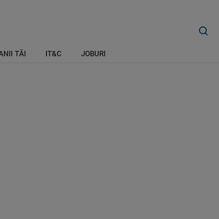
ANII TĂI
IT&C
JOBURI