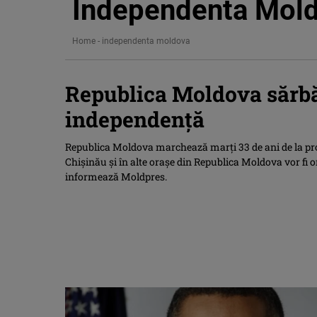
Independenta Mol
Home
-
independenta moldova
Republica Moldova sărbăt
independenţă
Republica Moldova marchează marţi 33 de ani de la pro
Chişinău şi în alte oraşe din Republica Moldova vor fi
informează Moldpres.