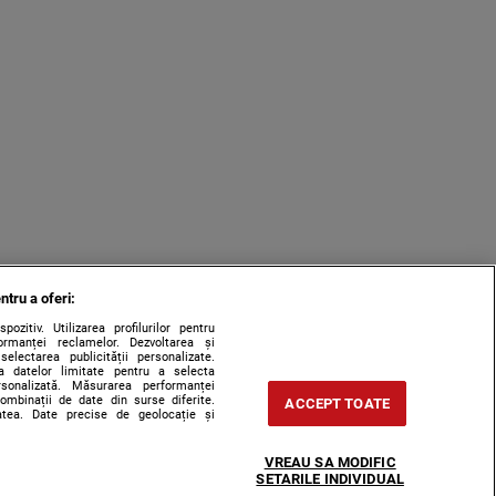
ntru a oferi:
zitiv. Utilizarea profilurilor pentru
ormanței reclamelor. Dezvoltarea și
 selectarea publicității personalizate.
rea datelor limitate pentru a selecta
ersonalizată. Măsurarea performanței
combinații de date din surse diferite.
ACCEPT TOATE
tatea. Date precise de geolocație și
VREAU SA MODIFIC
SETARILE INDIVIDUAL