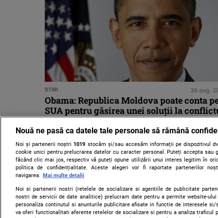
STIRI
26 aug. 2
Obama: Republica Moldova poate conta p
SUA pentru găsirea unei soluţii la conflict
transnistrean
Nouă ne pasă ca datele tale personale să rămână confide
Noi și partenerii noștri
1019
stocăm și/sau accesăm informații pe dispozitivul dvs
cookie unici pentru prelucrarea datelor cu caracter personal. Puteți accepta sau g
făcând clic mai jos, respectiv vă puteți opune utilizării unui interes legitim în 
politica de confidențialitate. Aceste alegeri vor fi raportate partenerilor no
navigarea.
Mai multe detalii
Noi si partenerii nostri (retelele de socializare si agentiile de publicitate parten
nostri de servicii de date analitice) prelucram date pentru a permite website-ului
personaliza continutul si anunturile publicitare afisate in functie de interesele si/s
va oferi functionalitati aferente retelelor de socializare si pentru a analiza traficul