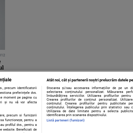
012
e
ul
nțiale
Atât noi, cât și partenerii noștri prelucrăm datele pe
., precum identificatorii
Stocarea și/sau accesarea informațiilor de pe un dispo
selectarea conținutului personalizat. Măsurarea perf
estiona preferințele dvs.
îmbunătățirea serviciilor. Utilizarea profilurilor pentru
orice moment pe pagina cu
Crearea profilurilor de conținut personalizat. Utiliza
ștri și nu vă vor afecta
conținutul. Crearea profilurilor pentru publicitate p
conținutului. Înțelegerea publicului prin statistici sau 
Utilizarea de date limitate pentru a selecta publici
identificarea prin scanarea dispozitivului.
ere, precum si furnizorii
 sa functioneze, pentru a
Listă parteneri (furnizori)
au profilul dvs., pentru a
 pe website. Beneficiati de