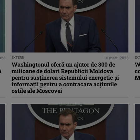
023
EXTERN
10 mart. 2023
EX
Washingtonul oferă un ajutor de 300 de
Wa
ă
milioane de dolari Republicii Moldova
co
pentru susținerea sistemului energetic și
M
informații pentru a contracara acțiunile
ostile ale Moscovei