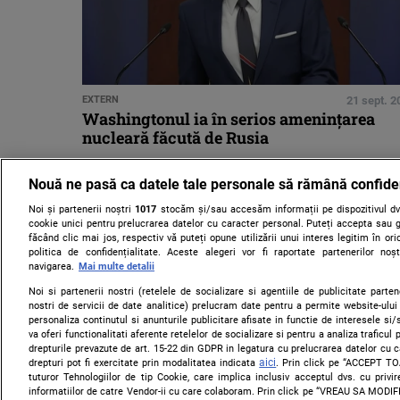
EXTERN
21 sept. 2
Washingtonul ia în serios amenințarea
nucleară făcută de Rusia
Nouă ne pasă ca datele tale personale să rămână confide
Noi și partenerii noștri
1017
stocăm și/sau accesăm informații pe dispozitivul dvs
cookie unici pentru prelucrarea datelor cu caracter personal. Puteți accepta sau g
făcând clic mai jos, respectiv vă puteți opune utilizării unui interes legitim în 
politica de confidențialitate. Aceste alegeri vor fi raportate partenerilor no
navigarea.
Mai multe detalii
Noi si partenerii nostri (retelele de socializare si agentiile de publicitate parten
nostri de servicii de date analitice) prelucram date pentru a permite website-ului
personaliza continutul si anunturile publicitare afisate in functie de interesele si/s
va oferi functionalitati aferente retelelor de socializare si pentru a analiza traficul
drepturile prevazute de art. 15-22 din GDPR in legatura cu prelucrarea datelor cu 
aici
drepturi pot fi exercitate prin modalitatea indicata
. Prin click pe “ACCEPT TO
tuturor Tehnologiilor de tip Cookie, care implica inclusiv acceptul dvs. cu priv
informatiilor de catre Vendor-ii cu care colaboram. Prin click pe “VREAU SA MODI