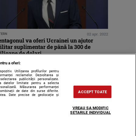
TERN
02 apr. 2022
ntagonul va oferi Ucrainei un ajutor
litar suplimentar de până la 300 de
lioane de dolari
ntru a oferi:
zitiv. Utilizarea profilurilor pentru
ormanței reclamelor. Dezvoltarea și
 selectarea publicității personalizate.
rea datelor limitate pentru a selecta
ersonalizată. Măsurarea performanței
combinații de date din surse diferite.
ACCEPT TOATE
tatea. Date precise de geolocație și
VREAU SA MODIFIC
SETARILE INDIVIDUAL