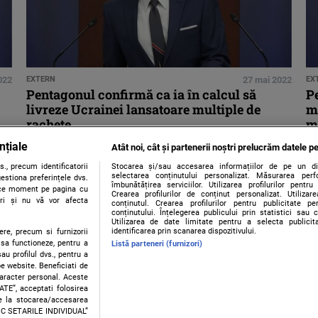
022
EXTERN
27 mai 2022
EX
Pentagonul confirmă ca ia în calcul să
Pe
livreze Ucrainei lansatoare multiple de
mi
rachete
mi
nțiale
Atât noi, cât și partenerii noștri prelucrăm datele pe
., precum identificatorii
Stocarea și/sau accesarea informațiilor de pe un dispo
selectarea conținutului personalizat. Măsurarea perf
estiona preferințele dvs.
îmbunătățirea serviciilor. Utilizarea profilurilor pentru
orice moment pe pagina cu
Crearea profilurilor de conținut personalizat. Utiliza
ștri și nu vă vor afecta
conținutul. Crearea profilurilor pentru publicitate p
conținutului. Înțelegerea publicului prin statistici sau 
Utilizarea de date limitate pentru a selecta publici
identificarea prin scanarea dispozitivului.
ere, precum si furnizorii
 sa functioneze, pentru a
Listă parteneri (furnizori)
au profilul dvs., pentru a
 pe website. Beneficiati de
caracter personal. Aceste
Contact
Despre noi
Termeni și condiții
ATE”, acceptati folosirea
ire la stocarea/accesarea
FIC SETARILE INDIVIDUAL”