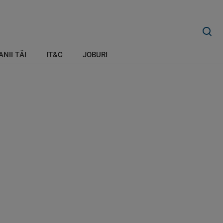
ANII TĂI
IT&C
JOBURI