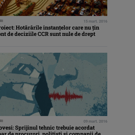
RI
15 mart. 2016
oiect: Hotărârile instanţelor care nu ţin
nt de deciziile CCR sunt nule de drept
RI
09 mart. 2016
vesi: Sprijinul tehnic trebuie acordat
ar de procurori, poliţişti şi companii de