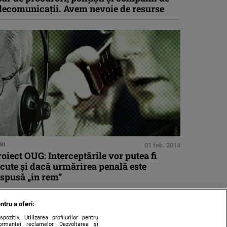
elecomunicaţii. Avem nevoie de resurse
RI
01 feb. 2014
oiect OUG: Interceptările vor putea fi
cute şi dacă urmărirea penală este
ispusă „in rem”
ntru a oferi:
zitiv. Utilizarea profilurilor pentru
ormanței reclamelor. Dezvoltarea și