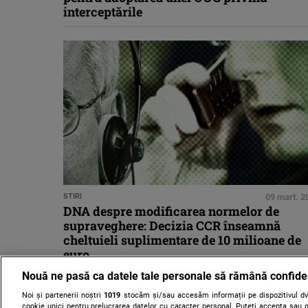
interceptările
STIRI
09 mart. 2
DNA despre modificarea normelor de
supraveghere: Decizia CCR înseamnă
cheltuieli suplimentare de 10 milioane de
euro
Nouă ne pasă ca datele tale personale să rămână confide
Noi și partenerii noștri
1019
stocăm și/sau accesăm informații pe dispozitivul dvs
cookie unici pentru prelucrarea datelor cu caracter personal. Puteți accepta sau g