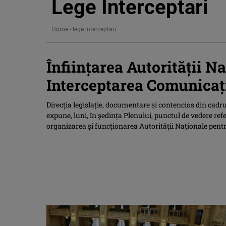
Lege Interceptari
Home
-
lege interceptari
Înfiinţarea Autorităţii N
Interceptarea Comunicaţi
Direcţia legislaţie, documentare şi contencios din cadr
expune, luni, în şedinţa Plenului, punctul de vedere refe
organizarea şi funcţionarea Autorităţii Naţionale pent