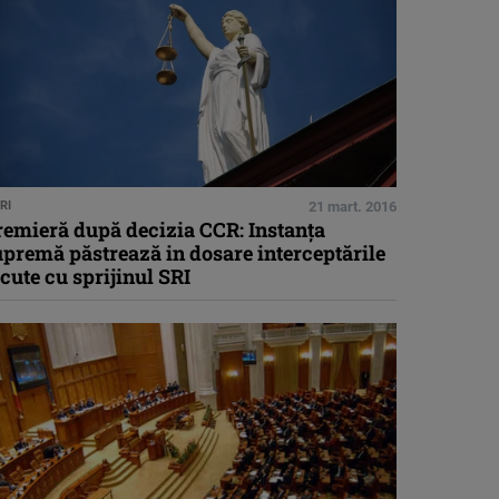
RI
21 mart. 2016
remieră după decizia CCR: Instanţa
premă păstrează in dosare interceptările
cute cu sprijinul SRI