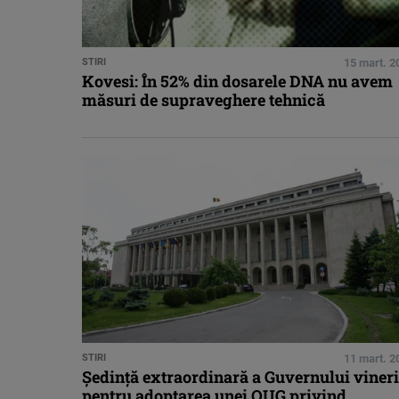
STIRI
15 mart. 2
Kovesi: În 52% din dosarele DNA nu avem
măsuri de supraveghere tehnică
STIRI
11 mart. 2
Şedinţă extraordinară a Guvernului vineri
pentru adoptarea unei OUG privind