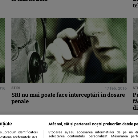
t
016
STIRI
17 feb. 2016
STI
SRI nu mai poate face interceptări în dosare
Pr
penale
fă
d
nțiale
Atât noi, cât și partenerii noștri prelucrăm datele pe
., precum identificatorii
Stocarea și/sau accesarea informațiilor de pe un dispo
selectarea conținutului personalizat. Măsurarea perf
estiona preferințele dvs.