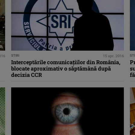
016
STIRI
15 apr. 2016
STI
Interceptările comunicaţiilor din România,
P
blocate aproximativ o săptămână după
su
decizia CCR
fă