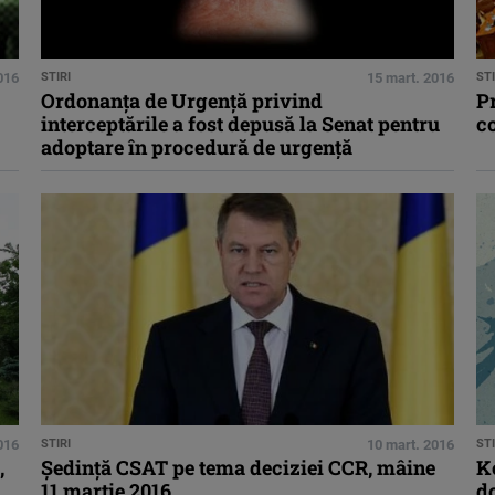
016
STIRI
15 mart. 2016
STI
Ordonanţa de Urgenţă privind
Pr
interceptările a fost depusă la Senat pentru
co
adoptare în procedură de urgenţă
016
STIRI
10 mart. 2016
STI
,
Şedinţă CSAT pe tema deciziei CCR, mâine
Ko
11 martie 2016
do