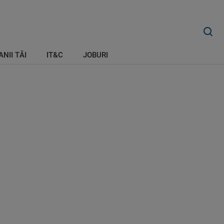
ANII TĂI
IT&C
JOBURI