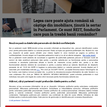
Legea care poate ajuta românii să
câștige din imobiliare, ținută la sertar
în Parlament. Ce sunt REIT, fondurile
care pun la treabă banii românilor?
Nouă ne pasă ca datele tale personale să rămână confidențiale
Noi și partenerii noștri
1019
stocăm și/sau accesăm informații pe dispozitivul dvs., precum identificatorii cookie
unici pentru prelucrarea datelor cu caracter personal. Puteți accepta sau gestiona preferințele dvs. făcând clic mai
jos, respectiv vă puteți opune utilizării unui interes legitim în orice moment pe pagina cu politica de
confidențialitate. Aceste alegeri vor fi raportate partenerilor noștri și nu vă vor afecta navigarea.
Mai multe detalii
Noi si partenerii nostri (retelele de socializare si agentiile de publicitate partenere, precum si furnizorii nostri de
servicii de date analitice) prelucram date pentru a permite website-ului sa functioneze, pentru a personaliza
continutul si anunturile publicitare afisate in functie de interesele si/sau profilul dvs., pentru a va oferi
functionalitati aferente retelelor de socializare si pentru a analiza traficul pe website. Beneficiati de drepturile
prevazute de art. 15-22 din GDPR in legatura cu prelucrarea datelor cu caracter personal. Aceste drepturi pot fi
exercitate prin modalitatea indicata
aici
. Prin click pe “ACCEPT TOATE”, acceptati folosirea tuturor Tehnologiilor de
tip Cookie, care implica inclusiv acceptul dvs. cu privire la stocarea/accesarea informatiilor de catre Vendor-ii cu
care colaboram. Prin click pe “VREAU SA MODIFIC SETARILE INDIVIDUAL” puteti schimba preferintele in mod
individual, mai putin cele legate de cookie strict necesare pentru functionarea website-ului.
Atât noi, cât și partenerii noștri prelucrăm datele pentru a oferi:
Stocarea și/sau accesarea informațiilor de pe un dispozitiv. Utilizarea profilurilor pentru selectarea conținutului
Contact
Despre noi
Termeni și condiții
personalizat. Măsurarea performanței reclamelor. Dezvoltarea și îmbunătățirea serviciilor. Utilizarea profilurilor
pentru selectarea publicității personalizate. Crearea profilurilor de conținut personalizat. Utilizarea datelor limitate
pentru a selecta conținutul. Crearea profilurilor pentru publicitate personalizată. Măsurarea performanței
conținutului. Înțelegerea publicului prin statistici sau combinații de date din surse diferite. Utilizarea de date
limitate pentru a selecta publicitatea. Date precise de geolocație și identificarea prin scanarea dispozitivului.
Listă parteneri (furnizori)
Citarea se poate face în limita a 250 de semne. Nici o instituţie sau persoană