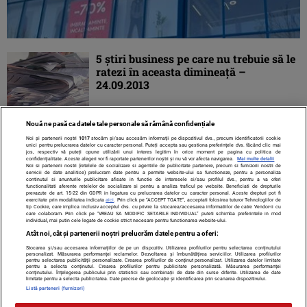
5 ştiri business pe care nu trebuie să le
ratezi în aceasta dimineaţă –
24.09.2013
Nouă ne pasă ca datele tale personale să rămână confidențiale
Noi și partenerii noștri
1017
stocăm și/sau accesăm informații pe dispozitivul dvs., precum identificatorii cookie
unici pentru prelucrarea datelor cu caracter personal. Puteți accepta sau gestiona preferințele dvs. făcând clic mai
jos, respectiv vă puteți opune utilizării unui interes legitim în orice moment pe pagina cu politica de
confidențialitate. Aceste alegeri vor fi raportate partenerilor noștri și nu vă vor afecta navigarea.
Mai multe detalii
Noi si partenerii nostri (retelele de socializare si agentiile de publicitate partenere, precum si furnizorii nostri de
servicii de date analitice) prelucram date pentru a permite website-ului sa functioneze, pentru a personaliza
continutul si anunturile publicitare afisate in functie de interesele si/sau profilul dvs., pentru a va oferi
functionalitati aferente retelelor de socializare si pentru a analiza traficul pe website. Beneficiati de drepturile
prevazute de art. 15-22 din GDPR in legatura cu prelucrarea datelor cu caracter personal. Aceste drepturi pot fi
exercitate prin modalitatea indicata
aici
. Prin click pe “ACCEPT TOATE”, acceptati folosirea tuturor Tehnologiilor de
tip Cookie, care implica inclusiv acceptul dvs. cu privire la stocarea/accesarea informatiilor de catre Vendor-ii cu
care colaboram. Prin click pe “VREAU SA MODIFIC SETARILE INDIVIDUAL” puteti schimba preferintele in mod
individual, mai putin cele legate de cookie strict necesare pentru functionarea website-ului.
Atât noi, cât și partenerii noștri prelucrăm datele pentru a oferi:
Stocarea și/sau accesarea informațiilor de pe un dispozitiv. Utilizarea profilurilor pentru selectarea conținutului
Contact
Despre noi
Termeni și condiții
personalizat. Măsurarea performanței reclamelor. Dezvoltarea și îmbunătățirea serviciilor. Utilizarea profilurilor
pentru selectarea publicității personalizate. Crearea profilurilor de conținut personalizat. Utilizarea datelor limitate
pentru a selecta conținutul. Crearea profilurilor pentru publicitate personalizată. Măsurarea performanței
conținutului. Înțelegerea publicului prin statistici sau combinații de date din surse diferite. Utilizarea de date
limitate pentru a selecta publicitatea. Date precise de geolocație și identificarea prin scanarea dispozitivului.
Listă parteneri (furnizori)
Citarea se poate face în limita a 250 de semne. Nici o instituţie sau persoană