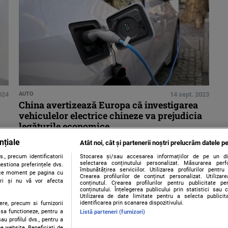
024
AUTO
14 sept. 2023
China avertizează Europa că investigarea
vehiculelor electrice chineze va prejudicia
legăturile economice
nțiale
Atât noi, cât și partenerii noștri prelucrăm datele pe
., precum identificatorii
Stocarea și/sau accesarea informațiilor de pe un dispo
selectarea conținutului personalizat. Măsurarea perf
estiona preferințele dvs.
îmbunătățirea serviciilor. Utilizarea profilurilor pentru
orice moment pe pagina cu
Crearea profilurilor de conținut personalizat. Utiliza
ștri și nu vă vor afecta
conținutul. Crearea profilurilor pentru publicitate p
conținutului. Înțelegerea publicului prin statistici sau 
Utilizarea de date limitate pentru a selecta publici
identificarea prin scanarea dispozitivului.
ere, precum si furnizorii
 sa functioneze, pentru a
Listă parteneri (furnizori)
au profilul dvs., pentru a
 pe website. Beneficiati de