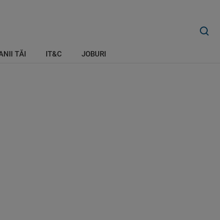
ANII TĂI
IT&C
JOBURI