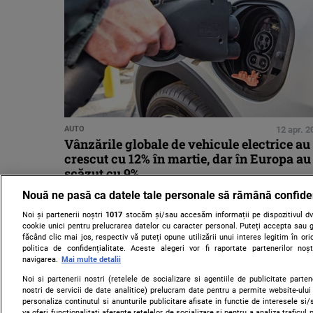
AUTO
12 apr. 2
Vânzările globale de vehicule electrice au
crescut cu 12% în martie, dar în Europa au
scăzut cu 9%
Nouă ne pasă ca datele tale personale să rămână confide
Noi și partenerii noștri
1017
stocăm și/sau accesăm informații pe dispozitivul dvs
cookie unici pentru prelucrarea datelor cu caracter personal. Puteți accepta sau g
făcând clic mai jos, respectiv vă puteți opune utilizării unui interes legitim în 
politica de confidențialitate. Aceste alegeri vor fi raportate partenerilor no
navigarea.
Mai multe detalii
Noi si partenerii nostri (retelele de socializare si agentiile de publicitate parten
nostri de servicii de date analitice) prelucram date pentru a permite website-ului
personaliza continutul si anunturile publicitare afisate in functie de interesele si/s
va oferi functionalitati aferente retelelor de socializare si pentru a analiza traficul