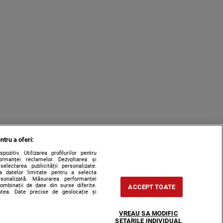
ntru a oferi:
zitiv. Utilizarea profilurilor pentru
ormanței reclamelor. Dezvoltarea și
 selectarea publicității personalizate.
rea datelor limitate pentru a selecta
ersonalizată. Măsurarea performanței
combinații de date din surse diferite.
ACCEPT TOATE
tatea. Date precise de geolocație și
VREAU SA MODIFIC
SETARILE INDIVIDUAL