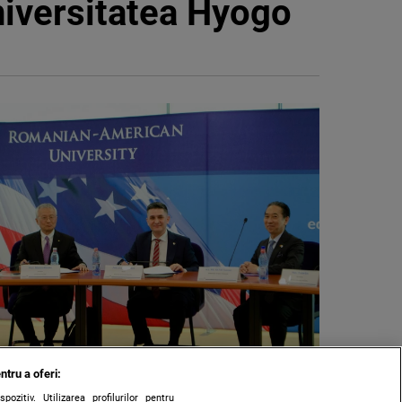
iversitatea Hyogo
ntru a oferi:
zitiv. Utilizarea profilurilor pentru