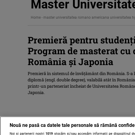
Master Universita
Home
-
master universitatea romano americana universitatea 
Premieră pentru studenț
Program de masterat cu 
România și Japonia
Premieră în sistemul de învățământ din România. S-a 
diplomă (engl. double degree), valabilă atât în România
printr-un parteneriat încheiat de Universitatea Româ
Japonia.
Nouă ne pasă ca datele tale personale să rămână confide
Noi și partenerii noștri
1019
stocăm și/sau accesăm informații pe dispozitivul dvs