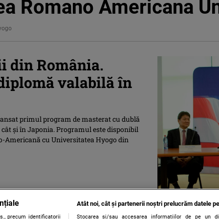
tea Romano Americana Un
hyogo
ii din România.
diplomă valabilă în
lansat primul program de masterat cu dublă
 cât și în Japonia. Programul este disponibil
no-Americană cu Universitatea Hyogo din
nțiale
Atât noi, cât și partenerii noștri prelucrăm datele pe
., precum identificatorii
Stocarea și/sau accesarea informațiilor de pe un dispo