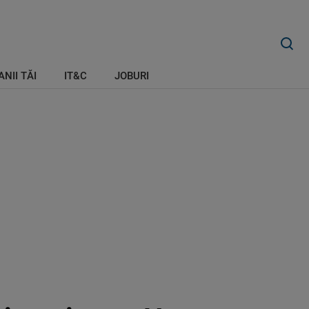
ANII TĂI
IT&C
JOBURI