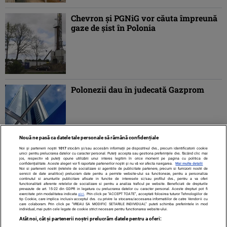
Chevron şi PGNiG vor căuta împreună
gaze de şist în Polonia
Polonezii dau în judecată Gazprom
Nouă ne pasă ca datele tale personale să rămână confidențiale
Noi și partenerii noștri
1017
stocăm și/sau accesăm informații pe dispozitivul dvs., precum identificatorii cookie
unici pentru prelucrarea datelor cu caracter personal. Puteți accepta sau gestiona preferințele dvs. făcând clic mai
jos, respectiv vă puteți opune utilizării unui interes legitim în orice moment pe pagina cu politica de
confidențialitate. Aceste alegeri vor fi raportate partenerilor noștri și nu vă vor afecta navigarea.
Mai multe detalii
Noi si partenerii nostri (retelele de socializare si agentiile de publicitate partenere, precum si furnizorii nostri de
servicii de date analitice) prelucram date pentru a permite website-ului sa functioneze, pentru a personaliza
continutul si anunturile publicitare afisate in functie de interesele si/sau profilul dvs., pentru a va oferi
functionalitati aferente retelelor de socializare si pentru a analiza traficul pe website. Beneficiati de drepturile
prevazute de art. 15-22 din GDPR in legatura cu prelucrarea datelor cu caracter personal. Aceste drepturi pot fi
exercitate prin modalitatea indicata
aici
. Prin click pe “ACCEPT TOATE”, acceptati folosirea tuturor Tehnologiilor de
tip Cookie, care implica inclusiv acceptul dvs. cu privire la stocarea/accesarea informatiilor de catre Vendor-ii cu
care colaboram. Prin click pe “VREAU SA MODIFIC SETARILE INDIVIDUAL” puteti schimba preferintele in mod
individual, mai putin cele legate de cookie strict necesare pentru functionarea website-ului.
Atât noi, cât și partenerii noștri prelucrăm datele pentru a oferi: