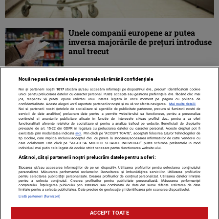
Unele companii europene ar putea
inversa majorările de preţuri introduse
anul trecut
Nouă ne pasă ca datele tale personale să rămână confidențiale
Noi și partenerii noștri
1017
stocăm și/sau accesăm informații pe dispozitivul dvs., precum identificatorii cookie
unici pentru prelucrarea datelor cu caracter personal. Puteți accepta sau gestiona preferințele dvs. făcând clic mai
jos, respectiv vă puteți opune utilizării unui interes legitim în orice moment pe pagina cu politica de
confidențialitate. Aceste alegeri vor fi raportate partenerilor noștri și nu vă vor afecta navigarea.
Mai multe detalii
Noi si partenerii nostri (retelele de socializare si agentiile de publicitate partenere, precum si furnizorii nostri de
servicii de date analitice) prelucram date pentru a permite website-ului sa functioneze, pentru a personaliza
continutul si anunturile publicitare afisate in functie de interesele si/sau profilul dvs., pentru a va oferi
functionalitati aferente retelelor de socializare si pentru a analiza traficul pe website. Beneficiati de drepturile
prevazute de art. 15-22 din GDPR in legatura cu prelucrarea datelor cu caracter personal. Aceste drepturi pot fi
exercitate prin modalitatea indicata
aici
. Prin click pe “ACCEPT TOATE”, acceptati folosirea tuturor Tehnologiilor de
tip Cookie, care implica inclusiv acceptul dvs. cu privire la stocarea/accesarea informatiilor de catre Vendor-ii cu
care colaboram. Prin click pe “VREAU SA MODIFIC SETARILE INDIVIDUAL” puteti schimba preferintele in mod
individual, mai putin cele legate de cookie strict necesare pentru functionarea website-ului.
Atât noi, cât și partenerii noștri prelucrăm datele pentru a oferi:
Stocarea și/sau accesarea informațiilor de pe un dispozitiv. Utilizarea profilurilor pentru selectarea conținutului
Contact
Despre noi
Termeni și condiții
personalizat. Măsurarea performanței reclamelor. Dezvoltarea și îmbunătățirea serviciilor. Utilizarea profilurilor
pentru selectarea publicității personalizate. Crearea profilurilor de conținut personalizat. Utilizarea datelor limitate
pentru a selecta conținutul. Crearea profilurilor pentru publicitate personalizată. Măsurarea performanței
conținutului. Înțelegerea publicului prin statistici sau combinații de date din surse diferite. Utilizarea de date
limitate pentru a selecta publicitatea. Date precise de geolocație și identificarea prin scanarea dispozitivului.
Listă parteneri (furnizori)
Citarea se poate face în limita a 250 de semne. Nici o instituţie sau persoană
ACCEPT TOATE
(site-uri, instituţii mass-media, firme de monitorizare) nu poate reproduce