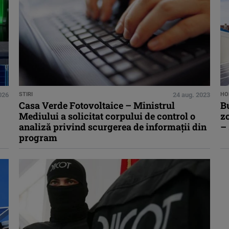
026
STIRI
24 aug. 2023
HO
Casa Verde Fotovoltaice – Ministrul
B
Mediului a solicitat corpului de control o
zo
analiză privind scurgerea de informaţii din
–
program