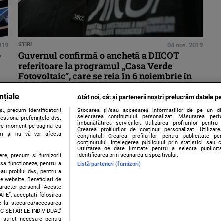
019
STIRI
04 nov. 2019
-
Guvernul confirmă o anchetă a DIICOT
referitoare la programul „Casa Verde
Fotovoltaic”, care se reia în 6 noiembrie în
forma inițială
nțiale
Atât noi, cât și partenerii noștri prelucrăm datele pe
., precum identificatorii
Stocarea și/sau accesarea informațiilor de pe un dispo
selectarea conținutului personalizat. Măsurarea perf
estiona preferințele dvs.
îmbunătățirea serviciilor. Utilizarea profilurilor pentru
orice moment pe pagina cu
Crearea profilurilor de conținut personalizat. Utiliza
ștri și nu vă vor afecta
conținutul. Crearea profilurilor pentru publicitate p
conținutului. Înțelegerea publicului prin statistici sau 
Utilizarea de date limitate pentru a selecta publici
identificarea prin scanarea dispozitivului.
ere, precum si furnizorii
 sa functioneze, pentru a
Listă parteneri (furnizori)
au profilul dvs., pentru a
 pe website. Beneficiati de
caracter personal. Aceste
Contact
Despre noi
Termeni și condiții
ATE”, acceptati folosirea
ire la stocarea/accesarea
FIC SETARILE INDIVIDUAL”
e strict necesare pentru