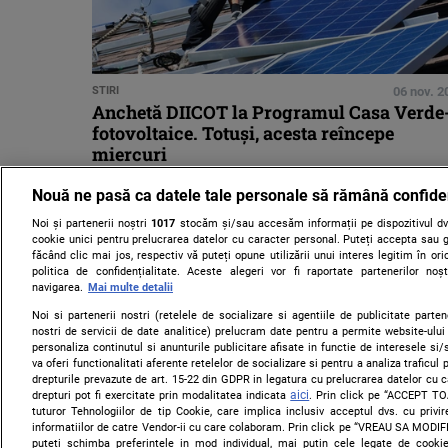
STIRI
06 nov. 2
Anchetă DIICOT la Programul Casa Verde
fotovoltaice. Totuşi, acesta reîncepe
miercuri
Nouă ne pasă ca datele tale personale să rămână confide
Noi și partenerii noștri
1017
stocăm și/sau accesăm informații pe dispozitivul dvs
cookie unici pentru prelucrarea datelor cu caracter personal. Puteți accepta sau g
făcând clic mai jos, respectiv vă puteți opune utilizării unui interes legitim în 
politica de confidențialitate. Aceste alegeri vor fi raportate partenerilor no
navigarea.
Mai multe detalii
Noi si partenerii nostri (retelele de socializare si agentiile de publicitate parten
nostri de servicii de date analitice) prelucram date pentru a permite website-ului
personaliza continutul si anunturile publicitare afisate in functie de interesele si/s
va oferi functionalitati aferente retelelor de socializare si pentru a analiza traficul
drepturile prevazute de art. 15-22 din GDPR in legatura cu prelucrarea datelor cu 
aici
drepturi pot fi exercitate prin modalitatea indicata
. Prin click pe “ACCEPT TO
tuturor Tehnologiilor de tip Cookie, care implica inclusiv acceptul dvs. cu priv
informatiilor de catre Vendor-ii cu care colaboram. Prin click pe “VREAU SA MODI
puteti schimba preferintele in mod individual, mai putin cele legate de cooki