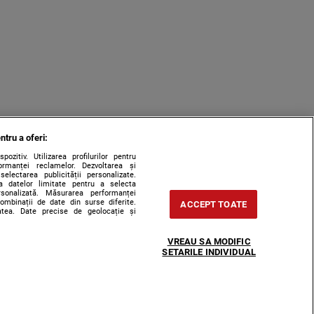
ntru a oferi:
zitiv. Utilizarea profilurilor pentru
ormanței reclamelor. Dezvoltarea și
 selectarea publicității personalizate.
rea datelor limitate pentru a selecta
ersonalizată. Măsurarea performanței
combinații de date din surse diferite.
ACCEPT TOATE
tatea. Date precise de geolocație și
VREAU SA MODIFIC
SETARILE INDIVIDUAL