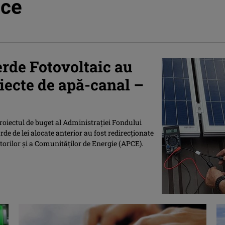
ice
rde Fotovoltaic au
oiecte de apă-canal –
roiectul de buget al Administraţiei Fondului
de de lei alocate anterior au fost redirecţionate
torilor şi a Comunităţilor de Energie (APCE).