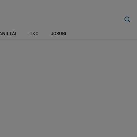
ANII TĂI
IT&C
JOBURI