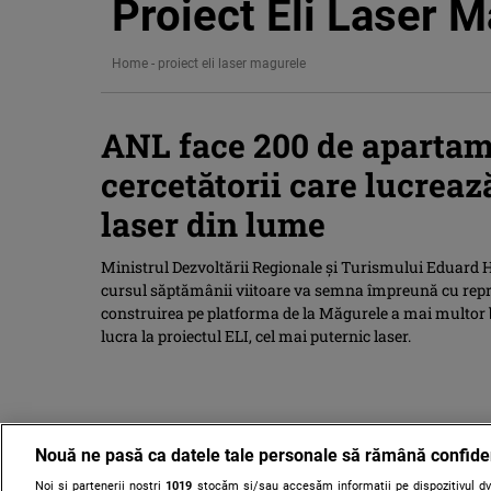
Proiect Eli Laser 
Home
-
proiect eli laser magurele
ANL face 200 de apartam
cercetătorii care lucreaz
laser din lume
Ministrul Dezvoltării Regionale şi Turismului Eduard He
cursul săptămânii viitoare va semna împreună cu repr
construirea pe platforma de la Măgurele a mai multor b
lucra la proiectul ELI, cel mai puternic laser.
Nouă ne pasă ca datele tale personale să rămână confide
Noi și partenerii noștri
1019
stocăm și/sau accesăm informații pe dispozitivul dvs