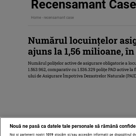
Recensamant Cas
Home
-
recensamant case
Numărul locuinţelor asig
ajuns la 1,56 milioane, î
Numărul poliţelor active de asigurare obligatorie a locu
1.563.962, comparativ cu 1.536.329 poliţe PAD active la f
ului de Asigurare Împotriva Dezastrelor Naturale (PAID),
Nouă ne pasă ca datele tale personale să rămână confide
Noi și partenerii noștri
1019
stocăm și/sau accesăm informații pe dispozitivul dvs