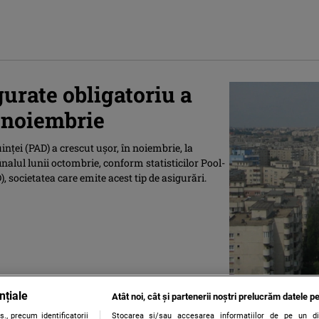
e
urate obligatoriu a
n noiembrie
inţei (PAD) a crescut uşor, în noiembrie, la
inalul lunii octombrie, conform statisticilor Pool-
 societatea care emite acest tip de asigurări.
nțiale
Atât noi, cât și partenerii noștri prelucrăm datele pe
., precum identificatorii
Stocarea și/sau accesarea informațiilor de pe un dispo