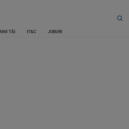
ANII TĂI
IT&C
JOBURI