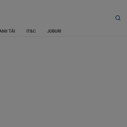
ANII TĂI
IT&C
JOBURI