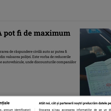
CA pot fi de maximum
urarea de răspundere civilă auto ar putea fi
din valoarea poliţei. Este vorba de reducerile
 de autovehicule, unde discounturile companiilor
nțiale
Atât noi, cât și partenerii noștri prelucrăm datele pe
., precum identificatorii
Stocarea și/sau accesarea informațiilor de pe un dispo