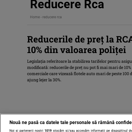
Reducere Rca
Home
-
reducere rca
Reducerile de preţ la R
10% din valoarea poliţei
Legislaţia referitoare la stabilirea tarifelor pentru asig
modificată: reducerile de preţ nu pot fi mai mari de 10% 
comerciale care vizează flotele auto mari de peste 100
ajung lejer la 30%.
Nouă ne pasă ca datele tale personale să rămână confide
Noi și partenerii noștri
1019
stocăm și/sau accesăm informații pe dispozitivul dvs