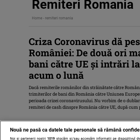
Remiteri Romania
Home
-
remiteri romania
Criza Coronavirus dă pes
României: De două ori ma
bani către UE și intrări l
acum o lună
Dacă remiterile românilor din străinătate către Român
trimiterilor de bani din România către Uniunea Europeană
perioada crizei coronavirusului. Nu vorbim de o dublare
remiteri de cash dinspre România către UE, după cum
Nouă ne pasă ca datele tale personale să rămână confide
Noi și partenerii noștri
1019
stocăm și/sau accesăm informații pe dispozitivul dvs