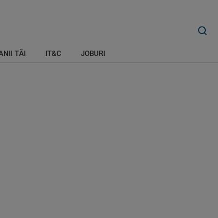
ANII TĂI
IT&C
JOBURI