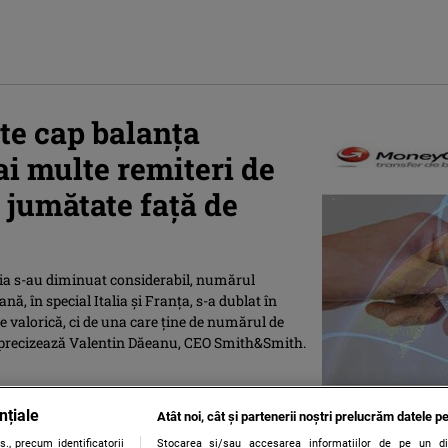
te cap balanța
i multe remiteri de
a jumătate față de
ia s-au diminuat considerabil, numărul
, în special Italia şi Franţa, s-a dublat în
 valorică, ci de una care ţine de numărul de
 precizează Valentin Dăeanu, CEO Smith&Smith.
nțiale
Atât noi, cât și partenerii noștri prelucrăm datele pe
., precum identificatorii
Stocarea și/sau accesarea informațiilor de pe un dispo