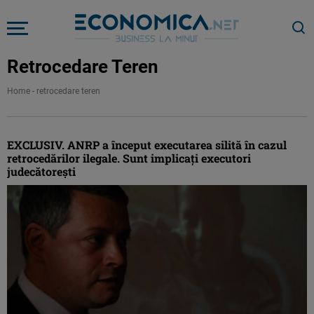
Retrocedare Teren
Home
-
retrocedare teren
EXCLUSIV. ANRP a început executarea silită în cazul
retrocedărilor ilegale. Sunt implicaţi executori
judecătoreşti