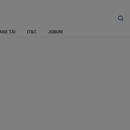
ANII TĂI
IT&C
JOBURI