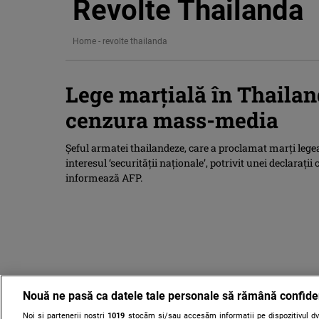
Revolte Thailanda
Home
-
revolte thailanda
Lege marţială în Thaila
cenzura mass-media
Şeful armatei thailandeze, care a proclamat marţi leg
interesul ‘securităţii naţionale’, potrivit unei declaraţii 
informează AFP.
Nouă ne pasă ca datele tale personale să rămână confide
Noi și partenerii noștri
1019
stocăm și/sau accesăm informații pe dispozitivul dvs