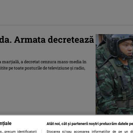
nda. Armata decretează
ea marţială, a decretat cenzura mass-media în
citite pe toate posturile de televiziune şi radio,
nțiale
Atât noi, cât și partenerii noștri prelucrăm datele pe
., precum identificatorii
Stocarea și/sau accesarea informațiilor de pe un dispo