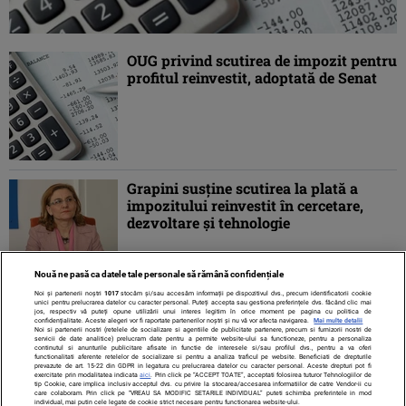
OUG privind scutirea de impozit pentru
profitul reinvestit, adoptată de Senat
Grapini susţine scutirea la plată a
impozitului reinvestit în cercetare,
dezvoltare şi tehnologie
Nouă ne pasă ca datele tale personale să rămână confidențiale
Noi și partenerii noștri
1017
stocăm și/sau accesăm informații pe dispozitivul dvs., precum identificatorii cookie
unici pentru prelucrarea datelor cu caracter personal. Puteți accepta sau gestiona preferințele dvs. făcând clic mai
jos, respectiv vă puteți opune utilizării unui interes legitim în orice moment pe pagina cu politica de
confidențialitate. Aceste alegeri vor fi raportate partenerilor noștri și nu vă vor afecta navigarea.
Mai multe detalii
Noi si partenerii nostri (retelele de socializare si agentiile de publicitate partenere, precum si furnizorii nostri de
servicii de date analitice) prelucram date pentru a permite website-ului sa functioneze, pentru a personaliza
continutul si anunturile publicitare afisate in functie de interesele si/sau profilul dvs., pentru a va oferi
functionalitati aferente retelelor de socializare si pentru a analiza traficul pe website. Beneficiati de drepturile
prevazute de art. 15-22 din GDPR in legatura cu prelucrarea datelor cu caracter personal. Aceste drepturi pot fi
exercitate prin modalitatea indicata
aici
. Prin click pe “ACCEPT TOATE”, acceptati folosirea tuturor Tehnologiilor de
tip Cookie, care implica inclusiv acceptul dvs. cu privire la stocarea/accesarea informatiilor de catre Vendor-ii cu
care colaboram. Prin click pe “VREAU SA MODIFIC SETARILE INDIVIDUAL” puteti schimba preferintele in mod
individual, mai putin cele legate de cookie strict necesare pentru functionarea website-ului.