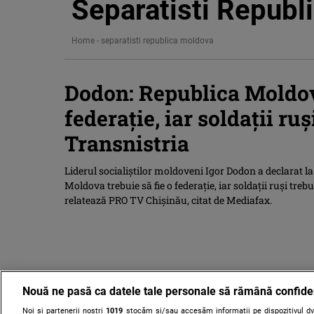
Separatisti Republ
Home
-
separatisti republica moldova
Dodon: Republica Moldova
federaţie, iar soldaţii ru
Transnistria
Liderul socialiştilor moldoveni Igor Dodon a declarat la
Moldova trebuie să fie o federaţie, iar soldaţii ruşi tre
relatează PRO TV Chişinău, citat de Mediafax.
Nouă ne pasă ca datele tale personale să rămână confide
Noi și partenerii noștri
1019
stocăm și/sau accesăm informații pe dispozitivul dvs