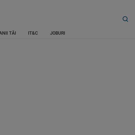
ANII TĂI
IT&C
JOBURI