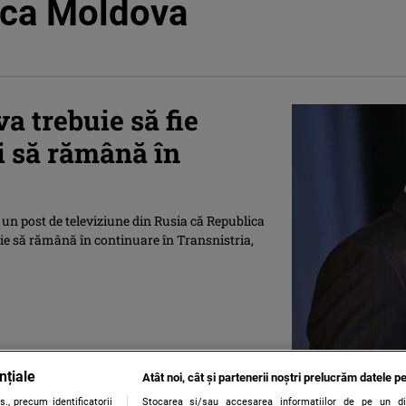
ica Moldova
 trebuie să fie
şi să rămână în
 un post de televiziune din Rusia că Republica
buie să rămână în continuare în Transnistria,
nțiale
Atât noi, cât și partenerii noștri prelucrăm datele pe
., precum identificatorii
Stocarea și/sau accesarea informațiilor de pe un dispo