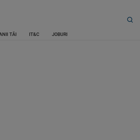
ANII TĂI
IT&C
JOBURI