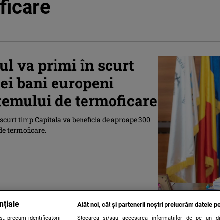
ficare
ul va primi în scurt
lei bani europeni
temului de termoficare
 scurt timp Capitala va beneficia de aproape 300
de termoficare.
nțiale
Atât noi, cât și partenerii noștri prelucrăm datele pe
., precum identificatorii
Stocarea și/sau accesarea informațiilor de pe un dispo