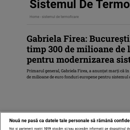
Sistemul De Termo
Home
-
sistemul de termoficare
Gabriela Firea: București
timp 300 de milioane de 
pentru modernizarea sis
Primarul general, Gabriela Firea, a anunţat marţi că în
de milioane de euro fonduri europene pentru sistemul 
Nouă ne pasă ca datele tale personale să rămână confide
Noi și partenerii noștri
1019
stocăm și/sau accesăm informații pe dispozitivul dvs